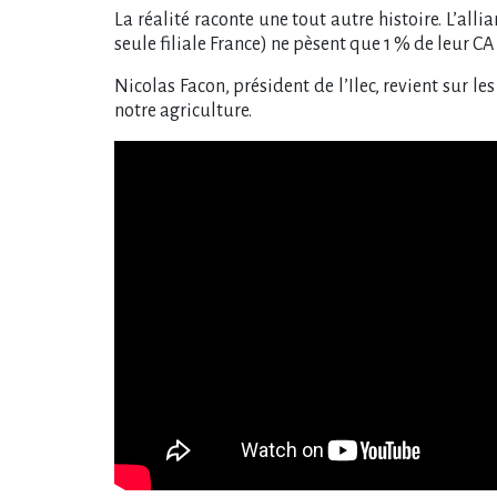
La réalité raconte une tout autre histoire. L​‌’al
seule filiale France) ne pèsent que 1 % de leur CA 
Nicolas Facon, président de l’Ilec, revient sur le
notre agriculture.