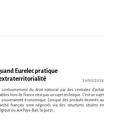
uand Eurelec pratique
’extraterritorialité
24/02/2026
 contournement du droit national par des centrales d’achat
ablies hors de France n’est pas un sujet technique. C’est un sujet
 souveraineté économique. Lorsque des produits destinés au
rché français sont négociés via des structures situées en
lgique ou aux Pays-Bas, la quest...