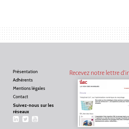
Présentation
Recevez notre lettre d’
Adhérents
Mentions légales
Contact
Suivez-nous sur les
réseaux
LinkedIn
Twitter
YouTube