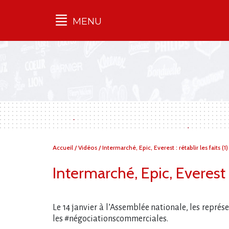
MENU
Qu'est-ce que l’Ilec
Communiqués de presse
Publications
Campagnes
multimarques
Dans la presse
Vous
Accueil
/
Vidéos
/
Intermarché, Epic, Everest : rétablir les faits (1)
êtes
ici :
Intermarché, Epic, Everest : 
Le 14 janvier à l​‌’Assemblée nationale, les repré
les #négociationscommerciales.