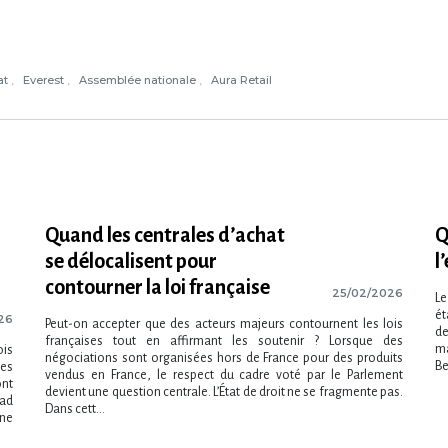
at
Everest
Assemblée nationale
Aura Retail
Quand les centrales d’achat
Q
se délocalisent pour
l
contourner la loi française
25/02/2026
Le
ét
26
Peut-on accepter que des acteurs majeurs contournent les lois
de
françaises tout en affirmant les soutenir ? Lorsque des
ma
ois
négociations sont organisées hors de France pour des produits
Be
es
vendus en France, le respect du cadre voté par le Parlement
ont
devient une question centrale. L’État de droit ne se fragmente pas.
 ad
Dans cett...
une