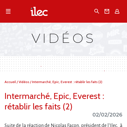
Qu'est-ce que l’Ilec
Recherche
Conta
E
Communiqués de presse
Publications
VIDÉOS
Campagnes multimarques
Dans la presse
Vous
Accueil
/
Vidéos
/
Intermarché, Epic, Everest : rétablir les faits (2)
êtes
ici :
Intermarché, Epic, Everest :
rétablir les faits (2)
02/02/2026
Suite de la réaction de Nicolas Facon, président de l’Ilec, à