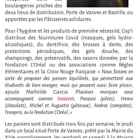
boulangeries proches des
deux lieux de distribution, Porte de Vanves et Bastille, ou
apportées par les Pâtisseries solidaires.
Pour l’hygiène et les produits de première nécessité, Cop’1
distribue des fournitures Covid (masques, gels hydro-
alcooliques), du dentifrice, des brosses à dents, des
protections périodiques, des gels douche, des
shampoings, des préservatifs, des rasoirs données par la
Fondation L’Oréal ou des associations comme Règles
élémentaires et la Croix Rouge française.
« Nous faisons en
sorte de proposer des paniers équilibrés, qui permettent aux
étudiants de bien manger, mais qui peuvent aussi faire plaisir
,
ajoute Mathilde Garcia.
Plusieurs marques nous
accompagnent comme
Innocent
, Panzani (pâtes), Hema
(chocolats), Michel et Augustin (gâteaux), Andros (compotes),
Franprix, ou la Fondation L’Oréal. »
Les paniers sont distribués trois fois par semaine, le jeudi
dans un local situé Porte de Vanves, prêté par la Mairie du
XIVe arrondissement, les vendredi et samedi à la Maison