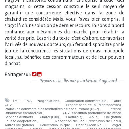
s’agit-il ? L’autorité contraindra l’entreprise à céder des
magasins, si cette cession constitue le seul moyen de
garantir une concurrence effective dans la zone de
chalandise considérée. Mais, vous l’avez bien compris, il
s’agit là d’une solution de dernier recours. Faisons d’abord
confiance aux mécanismes du marché pour rétablir la
vérité des prix. L’esprit du texte, c’est d’abord de favoriser
l’arrivée de nouveaux acteurs, qui feront disparaître par le
jeu de la concurrence les situations de quasi-monopole
local, au bénéfice des consommateurs et de leur pouvoir
d’achat.
Partager sur:
Propos recueillis par Jean Watin-Augouard
LME
TVA
Négociations
Coopération commerciale
Tarifs
CGV
Proportionnalité (ou disproportion)
Pratiques commerciales restrictives de concurrence (PCR)
Entente
Urbanisme commercial
CPV- condition particulière de vente
Services distincts
Chatel (Luc)
Facture(s)
Abus
Obligation
Fausse coopération
Répétition de l'indu (restitution de l'indu)
Autres obligations
Convention unique
Charié (Jean-Paul)
Vogel
Centre-ville
Format
Acte d'achat-vente
Fonds de commerce