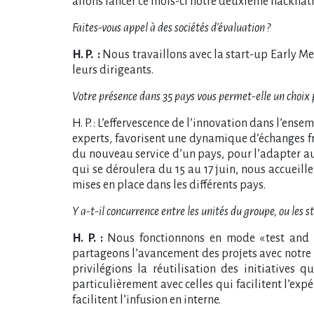
allons lancer ce mois-ci notre deuxième hackhatho
Faites-vous appel à des sociétés d’évaluation ?
H. P. :
Nous travaillons avec la start-up Early Met
leurs dirigeants.
Votre présence dans 35 pays vous permet-elle un choix 
H. P. : L’effervescence de l’innovation dans l’ens
experts, favorisent une dynamique d’échanges f
du nouveau service d’un pays, pour l’adapter au 
qui se déroulera du 15 au 17 juin, nous accueill
mises en place dans les différents pays.
Y a-t-il concurrence entre les unités du groupe, ou les s
H. P. :
Nous fonctionnons en mode « test and l
partageons l’avancement des projets avec notre
privilégions la réutilisation des initiatives 
particulièrement avec celles qui facilitent l’ex
facilitent l’infusion en interne.