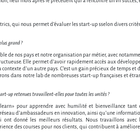
n, neuf mois après le précédent qui a rencontré un vif succès, 
rics, qui nous permet d’évaluer les start-up sselon divers critèr
plus grand ?
emble de nos pays et notre organisation par métier, avec notammen
ructueuse. Elle permet d’avoir rapidement accès aux développem
contexte d’un autre pays. C’est un gain précieux de temps et d’
erons dans notre lab de nombreuses start-up françaises et étra
tart-up retenues travaillent-elles pour toutes les unités ?
earn » pour apprendre avec humilité et bienveillance tant 
 réseau d’ambassadeurs en innovation, ainsi qu’une informat
qui ont donné les meilleurs résultats. Nous travaillons ave
périence des courses pour nos clients, qui contribuent à amélior