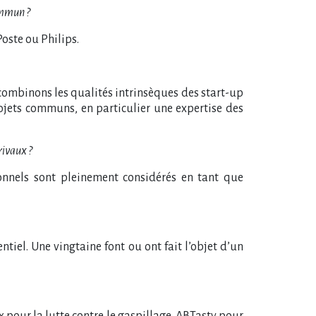
ommun ?
Poste ou Philips.
combinons les qualités intrinsèques des start-up
rojets communs, en particulier une expertise des
rivaux ?
sonnels sont pleinement considérés en tant que
iel. Une vingtaine font ou ont fait l’objet d’un
x pour la lutte contre le gaspillage, ABTasty pour