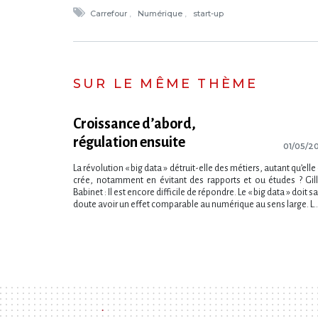
Carrefour
Numérique
start-up
SUR LE MÊME THÈME
Croissance d’abord,
régulation ensuite
01/05/2
La révolution « big data » détruit-elle des métiers, autant qu’elle
crée, notamment en évitant des rapports et ou études ? Gil
Babinet : Il est encore difficile de répondre. Le « big data » doit s
doute avoir un effet comparable au numérique au sens large. L..