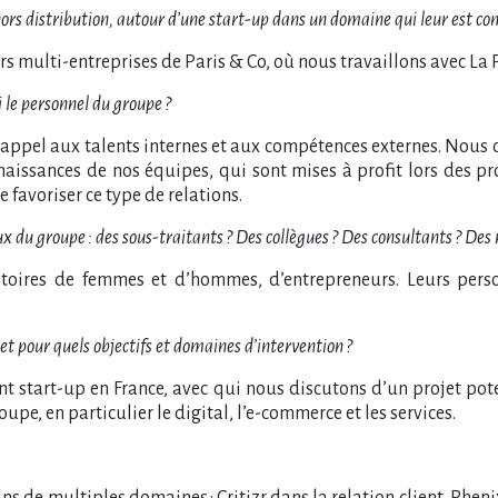
 hors distribution, autour d’une start-up dans un domaine qui leur est c
urs multi-entreprises de Paris & Co, où nous travaillons avec La 
 le personnel du groupe ?
appel aux talents internes et aux compétences externes. Nous 
nnaissances de nos équipes, qui sont mises à profit lors des p
favoriser ce type de relations.
x du groupe : des sous-traitants ? Des collègues ? Des consultants ? Des 
istoires de femmes et d’hommes, d’entrepreneurs. Leurs per
t pour quels objectifs et domaines d’intervention ?
 start-up en France, avec qui nous discutons d’un projet potent
pe, en particulier le digital, l’e-commerce et les services.
s de multiples domaines : Critizr dans la relation client, Pheni