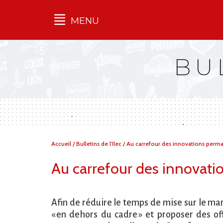
MENU
Qu'est-ce que l’Ilec
BU
Communiqués de presse
Publications
Campagnes
multimarques
Dans la presse
Vous
Accueil
/
Bulletins de l'Ilec
/
Au carrefour des innovations perm
êtes
ici :
Au carrefour des innovat
Afin de réduire le temps de mise sur le ma
« en dehors du cadre » et proposer des o