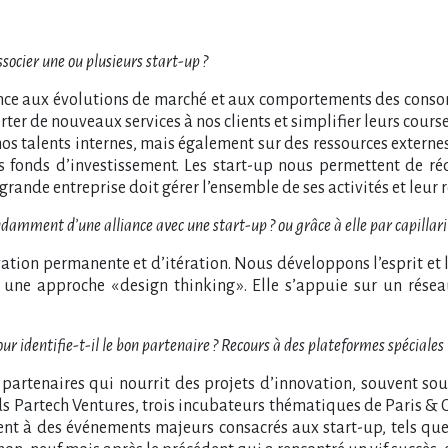
socier une ou plusieurs start-up ?
ce aux évolutions de marché et aux comportements des consomm
rter de nouveaux services à nos clients et simplifier leurs cours
nos talents internes, mais également sur des ressources externe
es fonds d’investissement. Les start-up nous permettent de réd
nde entreprise doit gérer l’ensemble de ses activités et leur ré
ndamment d’une alliance avec une start-up ? ou grâce à elle par capillari
n permanente et d’itération. Nous développons l’esprit et la cu
c une approche « design thinking ». Elle s’appuie sur un rés
identifie-t-il le bon partenaire ? Recours à des plateformes spéciales 
partenaires qui nourrit des projets d’innovation, souvent sou
s Partech Ventures, trois incubateurs thématiques de Paris & 
ent à des événements majeurs consacrés aux start-up, tels qu