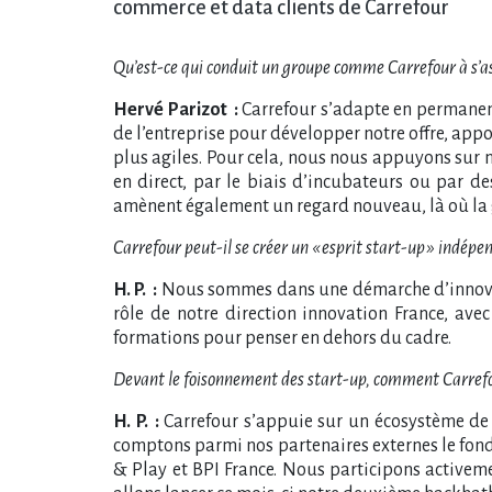
commerce et data clients de Carrefour
Qu’est-ce qui conduit un groupe comme Carrefour à s’as
Hervé Parizot :
Carrefour s’adapte en permanen
de l’entreprise pour développer notre offre, appo
plus agiles. Pour cela, nous nous appuyons sur 
en direct, par le biais d’incubateurs ou par d
amènent également un regard nouveau, là où la gra
Carrefour peut-il se créer un « esprit start-up » indépe
H. P. :
Nous sommes dans une démarche d’innovatio
rôle de notre direction innovation France, ave
formations pour penser en dehors du cadre.
Devant le foisonnement des start-up, comment Carrefour 
H. P. :
Carrefour s’appuie sur un écosystème de 
comptons parmi nos partenaires externes le fond
& Play et BPI France. Nous participons activem