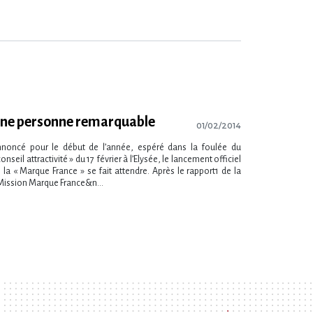
ne personne remarquable
01/02/2014
noncé pour le début de l’année, espéré dans la foulée du
conseil attractivité » du 17 février à l’Elysée, le lancement officiel
 la « Marque France » se fait attendre. Après le rapport1 de la
Mission Marque France&n...