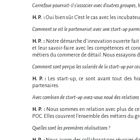
Carrefour pourrait-il s’associer avec d’autres groupes,
H. P. :
Oui bien sûr. C’est le cas avec les incubate
Comment se vit le partenariat avec une start-up parmi
H. P. :
Notre démarche d’innovation ouverte fait 
et leur savoir-faire avec les compétences et co
métiers du commerce de détail. Nous essayons de 
Comment sont perçus les salariés de la start-up par ceu
H. P. :
Les start-up, ce sont avant tout des h
partenaires.
Avec combien de start-up avez-vous noué des relations e
H. P. :
Nous sommes en relation avec plus de cent
POC. Elles couvrent l’ensemble des métiers du grou
Quelles sont les premières réalisations ?
H. P. :
Nous avons des collaborations réussies dan