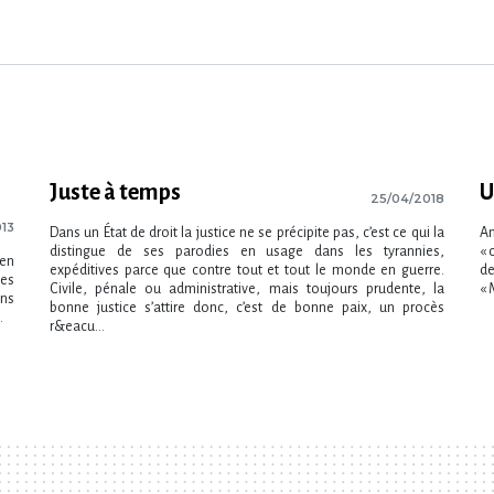
Juste à temps
U
25/04/2018
013
Dans un État de droit la justice ne se précipite pas, c’est ce qui la
An
distingue de ses parodies en usage dans les tyrannies,
« 
 en
expéditives parce que contre tout et tout le monde en guerre.
de
les
Civile, pénale ou administrative, mais toujours prudente, la
« 
ans
bonne justice s’attire donc, c’est de bonne paix, un procès
.
r&eacu...