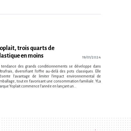
oplait, trois quarts de
lastique en moins
19/01/2024
 tendance des grands conditionnements se développe dans
ultrafrais, diversifiant l’offre au-delà des pots classiques. Elle
ésente l’avantage de limiter l’impact environnemental de
emballage, tout en favorisant une consommation familiale. YLa
rque Yoplait commence l’année en lançant un...