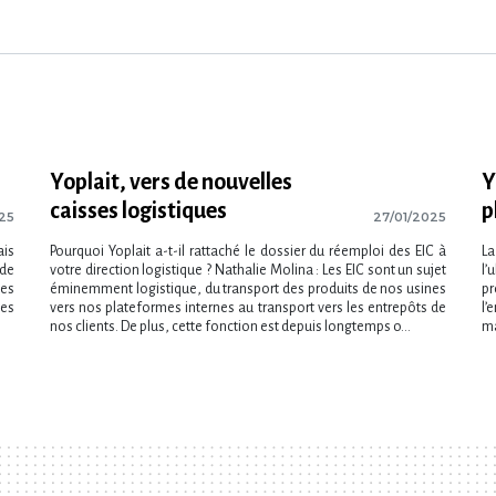
Yoplait, vers de nouvelles
Y
caisses logistiques
p
25
27/01/2025
ais
Pourquoi Yoplait a-t-il rattaché le dossier du réemploi des EIC à
La
 de
votre direction logistique ? Nathalie Molina : Les EIC sont un sujet
l’
des
éminemment logistique, du transport des produits de nos usines
pr
les
vers nos plateformes internes au transport vers les entrepôts de
l’
nos clients. De plus, cette fonction est depuis longtemps o...
ma