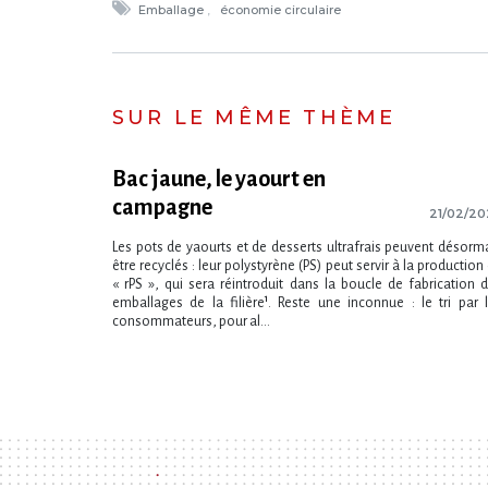
Emballage
économie circulaire
SUR LE MÊME THÈME
Bac jaune, le yaourt en
campagne
21/02/20
Les pots de yaourts et de desserts ultrafrais peuvent désorm
être recyclés : leur polystyrène (PS) peut servir à la production
« rPS », qui sera réintroduit dans la boucle de fabrication 
emballages de la filière¹. Reste une inconnue : le tri par 
consommateurs, pour al...