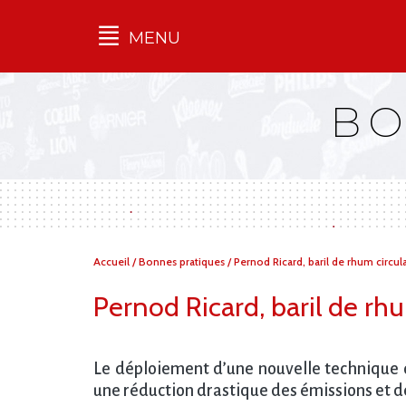
MENU
Qu'est-ce que l’Ilec
BO
Communiqués de presse
Publications
Campagnes
multimarques
Dans la presse
Vous
Accueil
/
Bonnes pratiques
/
Pernod Ricard, baril de rhum circul
êtes
ici :
Pernod Ricard, baril de rhu
Le déploiement d’une nouvelle technique 
une réduction drastique des émissions et d