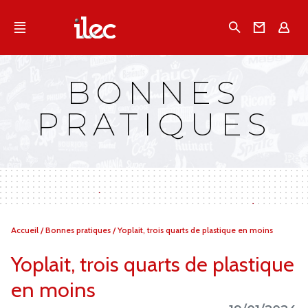
Qu'est-ce que l’Ilec
Recherche
Conta
E
Communiqués de presse
Publications
BONNES
Campagnes multimarques
PRATIQUES
Dans la presse
Vous
Accueil
/
Bonnes pratiques
/
Yoplait, trois quarts de plastique en moins
êtes
ici :
Yoplait, trois quarts de plastique
en moins