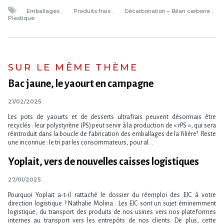
Emballages
Produits frais
Décarbonation – Bilan carbone
Plastique
SUR LE MÊME THÈME
Bac jaune, le yaourt en campagne
21/02/2025
Les pots de yaourts et de desserts ultrafrais peuvent désormais être
recyclés : leur polystyrène (PS) peut servir à la production de « rPS », qui sera
réintroduit dans la boucle de fabrication des emballages de la filière¹. Reste
une inconnue : le tri par les consommateurs, pour al...
Yoplait, vers de nouvelles caisses logistiques
27/01/2025
Pourquoi Yoplait a-t-il rattaché le dossier du réemploi des EIC à votre
direction logistique ? Nathalie Molina : Les EIC sont un sujet éminemment
logistique, du transport des produits de nos usines vers nos plateformes
internes au transport vers les entrepôts de nos clients. De plus, cette