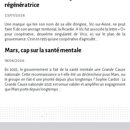
régénératrice
23/07/2026
Une marque qui tire son nom de sa ville d’origine, Vic-sur-Aisne, ne peut
faire fi de son ancrage territorial, la Picardie. A Vic fut associée la lettre « O »
pour coopérative, deuxième singularité de Vico, ici sur le plan de la
gouvernance. C’est en 1955 qu’une coopérative d’agriculte...
Mars, cap sur la santé mentale
18/06/2026
En 2025, le gouvernement a fait de la santé mentale une Grande Cause
nationale. Cette reconnaissance a-t-elle été un déclencheur pour Mars, ou
le groupe en fait-il une priorité depuis plus longtemps ? Sophie Cardot : La
Grande Cause nationale 2025 est venue valider et amplifier un engagement
que Mars porte depuis longtemps....