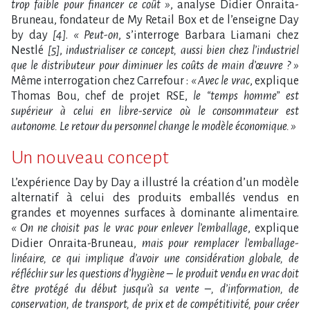
trop faible pour financer ce coût »
, analyse Didier Onraita-
Bruneau, fondateur de My Retail Box et de l’enseigne Day
by day
[4]
.
« Peut-on
, s’interroge Barbara Liamani chez
Nestlé
[5]
,
industrialiser ce concept, aussi bien chez l’industriel
que le distributeur pour diminuer les coûts de main d’œuvre ? »
Même interrogation chez Carrefour :
« Avec le vrac
, explique
Thomas Bou, chef de projet RSE,
le “temps homme” est
supérieur à celui en libre-service où le consommateur est
autonome. Le retour du personnel change le modèle économique. »
Un nouveau concept
L’expérience Day by Day a illustré la création d’un modèle
alternatif à celui des produits emballés vendus en
grandes et moyennes surfaces à dominante alimentaire.
« On ne choisit pas le vrac pour enlever l’emballage
, explique
Didier Onraita-Bruneau,
mais pour remplacer l’emballage-
linéaire, ce qui implique d’avoir une considération globale, de
réfléchir sur les questions d’hygiène – le produit vendu en vrac doit
être protégé du début jusqu’à sa vente –, d’information, de
conservation, de transport, de prix et de compétitivité, pour créer