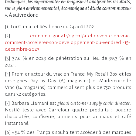
techniques, les expérimenter en magasin et analyser les résultats,
sur le plan environnemental, économique et étude consommateur
»
. À suivre donc.
[1] Loi Climat et Résilience du 24 août 2021.
[2]
economie.gouv.fr/dgccrf/atelier-vente-en-vrac-
comment-accelerer-son-developpement-du-vendredi-15-
decembre-2023
[3] 37,6 % en 2023 de pénétration au lieu de 39,3 % en
2021.
[4] Premier acteur du vrac en France, My Retail Box et les
enseignes Day by Day (65 magasins) et Mademoiselle
Vrac (14 magasins) commercialisent plus de 750 produits
dans 32 catégories.
[5] Barbara Liamani est
global customer supply chain director
.
Nestlé teste avec Carrefour quatre produits : poudre
chocolatée, confiserie, aliments pour animaux et café
instantané.
[6] « 54 % des Français souhaitent accéder à des marques