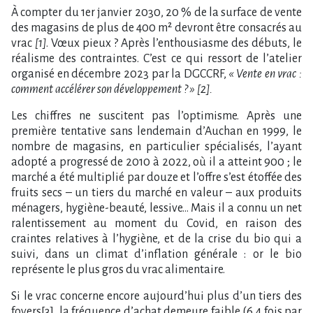
À compter du 1er janvier 2030, 20 % de la surface de vente
des magasins de plus de 400 m² devront être consacrés au
vrac
[1]
. Vœux pieux ? Après l’enthousiasme des débuts, le
réalisme des contraintes. C’est ce qui ressort de l’atelier
organisé en décembre 2023 par la DGCCRF,
« Vente en vrac :
comment accélérer son développement ? » [2].
Les chiffres ne suscitent pas l’optimisme. Après une
première tentative sans lendemain d’Auchan en 1999, le
nombre de magasins, en particulier spécialisés, l’ayant
adopté a progressé de 2010 à 2022, où il a atteint 900 ; le
marché a été multiplié par douze et l’offre s’est étoffée des
fruits secs – un tiers du marché en valeur – aux produits
ménagers, hygiène-beauté, lessive… Mais il a connu un net
ralentissement au moment du Covid, en raison des
craintes relatives à l’hygiène, et de la crise du bio qui a
suivi, dans un climat d’inflation générale : or le bio
représente le plus gros du vrac alimentaire.
Si le vrac concerne encore aujourd’hui plus d’un tiers des
foyers[3], la fréquence d’achat demeure faible (6,4 fois par