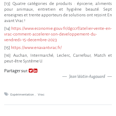
[13] Quatre catégories de produits : épicerie, aliments
pour animaux, entretien et hygiène beauté. Sept
enseignes et trente apporteurs de solutions ont rejoint En
avant Vrac !
[14]
https://www.economie.gouv.fr/dgccrf/atelier-vente-en-
vrac-comment-accelerer-son-developpement-du-
vendredi-15-decembre-2023
[15]
https://www.enavantvrac.fr/
[16] Auchan, Intermarché, Leclerc, Carrefour, Match et
peut-être Système U.
Partager sur:
Jean Watin-Augouard
Expérimentation
Vrac