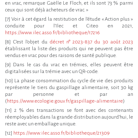
en vrac, remarque Gaëlle Le Floch, et ils sont 73 % parmi
ceux qui sont déjà acheteurs de vrac. »
[7] Voir à cet égard la restitution de l’étude « Action plus »
conduite pour l’Ilec et Citeo en 2021,
https://www.ilec.asso.fr/bibliotheque/17216
[8] C’est l’objet du
décret n° 2023-837 du 30 août 2023
établissant la liste des produits qui ne peuvent pas être
vendus en vrac pour des raisons de santé publique.
[9] Dans le cas du vrac en trémies, elles peuvent être
digitalisées sur la trémie avec un QR-code.
[10] La phase consommation du cycle de vie des produits
représente le tiers du gaspillage alimentaire, soit 30 kg
par personne et par an
(
https://www.ecologie.gouv.fr/gaspillage-alimentaire
)
[11] 2 % des transactions se font avec des contenants
réemployables dans la grande distribution aujourd’hui, le
reste avec un emballage unique.
[12]
https://www.ilec.asso.fr/bibliotheque/21309