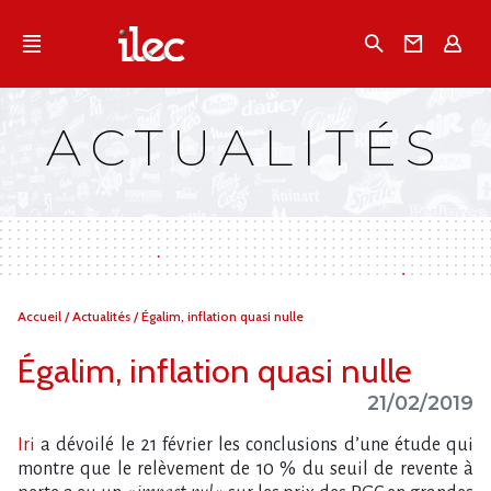
Qu'est-ce que l’Ilec
Recherche
Conta
E
Communiqués de presse
Publications
ACTUALITÉS
Campagnes multimarques
Dans la presse
Vous
Accueil
/
Actualités
/
Égalim, inflation quasi nulle
êtes
ici :
Égalim, inflation quasi nulle
21/02/2019
Iri
a dévoilé le 21 février les conclusions d’une étude qui
montre que le relèvement de 10 % du seuil de revente à