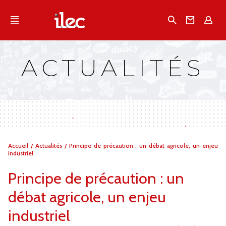
Qu'est-ce que l’Ilec
Recherche
Conta
E
Communiqués de presse
Publications
ACTUALITÉS
Campagnes multimarques
Dans la presse
Vous
Accueil
/
Actualités
/
Principe de précaution : un débat agricole, un enjeu
êtes
industriel
ici :
Principe de précaution : un
débat agricole, un enjeu
industriel