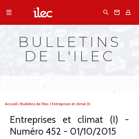
Qu'est-ce que l’Ilec
Recherche
Conta
E
Communiqués de presse
Publications
BULLETINS
Campagnes multimarques
DE L'ILEC
Dans la presse
Vous
Accueil
/
Bulletins de l'Ilec
/
Entreprises et climat (I)
êtes
ici :
Entreprises et climat (I) -
Numéro 452 - 01/10/2015