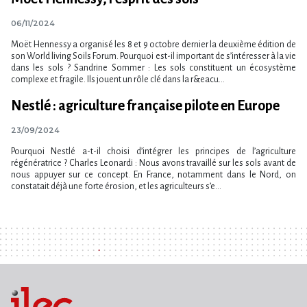
06/11/2024
Moët Hennessy a organisé les 8 et 9 octobre dernier la deuxième édition de
son World living Soils Forum. Pourquoi est-il important de s’intéresser à la vie
dans les sols ? Sandrine Sommer : Les sols constituent un écosystème
complexe et fragile. Ils jouent un rôle clé dans la r&eacu...
Nestlé : agriculture française pilote en Europe
23/09/2024
Pourquoi Nestlé a-t-il choisi d’intégrer les principes de l’agriculture
régénératrice ? Charles Leonardi : Nous avons travaillé sur les sols avant de
nous appuyer sur ce concept. En France, notamment dans le Nord, on
constatait déjà une forte érosion, et les agriculteurs s’e...