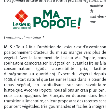
trois gammes de cœur de repas à base de protéines végétales. U
ne
manière
de
contribuer
aux
transitions alimentaires ?
M. S. :
Tout à fait. L’ambition de Lesieur est d’asseoir son
positionnement d’acteur du mieux manger vers plus de
végétal. Avec le lancement de Lesieur Ma Popote, nous
souhaitons démocratiser le végétal en levant les freins à la
consommation (goût, accessibilité prix, facilité
d’intégration au quotidien). Expert du végétal depuis
1908, il était naturel que Lesieur se lance dans le cœur de
repas végétal, en capitalisant sur son savoir-faire
historique. Avec Ma Popote, nous allons un cran plus loin :
nous accompagnons les Français en douceur dans leur
transition alimentaire, en leur proposant des recettes cent
pour cent végétales, très gourmandes et faciles à intégrer