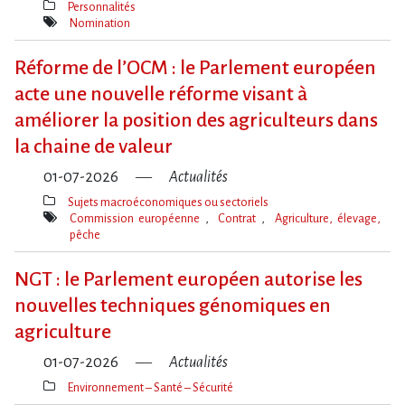
Personnalités
Thèmes(s)
Nomination
Mot(s)-
clé(s)
Réforme de l​‌’OCM : le Parlement européen
acte une nouvelle réforme visant à
améliorer la position des agriculteurs dans
la chaine de valeur
01-07-2026
Actualités
Sujets macroéconomiques ou sectoriels
Thèmes(s)
Commission européenne
Contrat
Agriculture, élevage,
pêche
Mot(s)-
clé(s)
NGT : le Parlement européen autorise les
nouvelles techniques génomiques en
agriculture
01-07-2026
Actualités
Environnement – Santé – Sécurité
Thèmes(s)