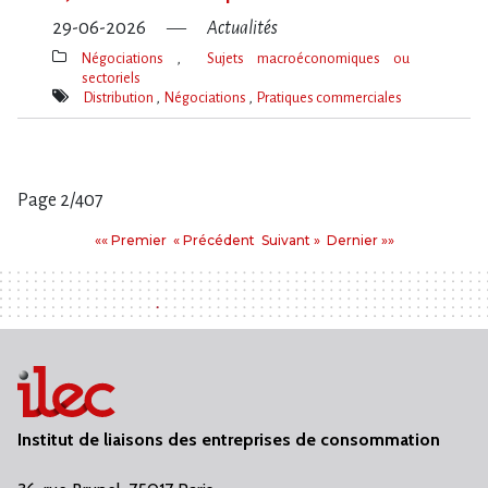
29-06-2026
Actualités
Négociations
Sujets macroéconomiques ou
sectoriels
Thèmes(s)
Distribution
Négociations
Pratiques commerciales
Mot(s)-
clé(s)
Page 2/407
Pages
Premier
Précédent
Suivant
Dernier
«« Premier
« Précédent
Suivant »
Dernier »»
:
Institut de liaisons des entreprises de consommation