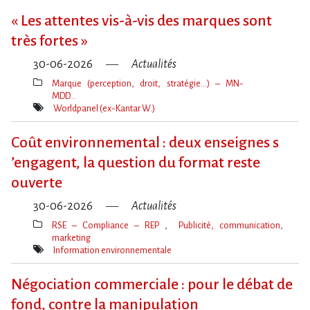
« Les attentes vis-à-vis des marques sont
très fortes »
30-06-2026
Actualités
Marque (perception, droit, stratégie…) – MN-
MDD…
Thèmes(s)
Worldpanel (ex-Kantar W.)
Mot(s)-
clé(s)
Coût environnemental : deux enseignes s​
‌’engagent, la question du format reste
ouverte
30-06-2026
Actualités
RSE – Compliance – REP
Publicité, communication,
marketing
Thèmes(s)
Information environnementale
Mot(s)-
clé(s)
Négociation commerciale : pour le débat de
fond, contre la manipulation