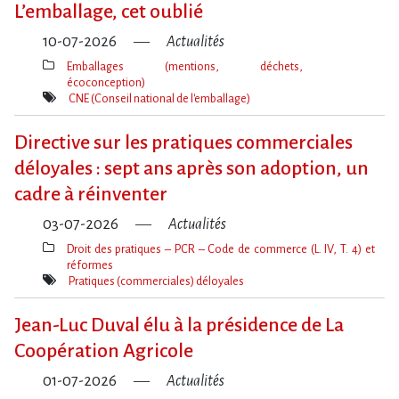
L​‌’emballage, cet oublié
10-07-2026
Actualités
Emballages (mentions, déchets,
écoconception)
Thèmes(s)
CNE (Conseil national de l'emballage)
Mot(s)-
clé(s)
Directive sur les pratiques commerciales
déloyales : sept ans après son adoption, un
cadre à réinventer
03-07-2026
Actualités
Droit des pratiques – PCR – Code de commerce (L. IV, T. 4) et
réformes
Thèmes(s)
Pratiques (commerciales) déloyales
Mot(s)-
clé(s)
Jean-Luc Duval élu à la présidence de La
Coopération Agricole
01-07-2026
Actualités