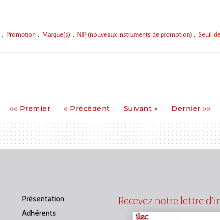
e
Promotion
Marque(s)
NIP (nouveaux instruments de promotion)
Seuil d
Premier
Précédent
Suivant
Dernier
«« Premier
« Précédent
Suivant »
Dernier »»
Présentation
Recevez notre lettre d’
Adhérents