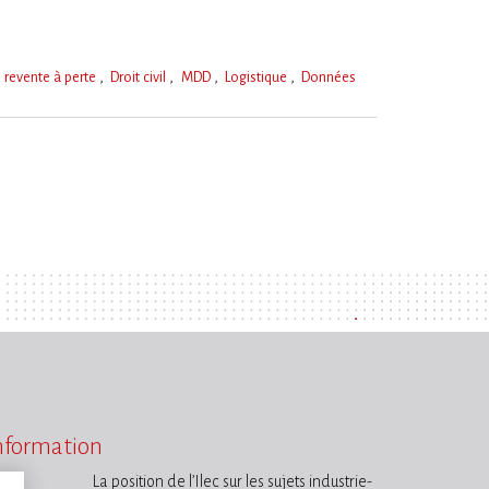
e revente à perte
Droit civil
MDD
Logistique
Données
information
La position de l’Ilec sur les sujets industrie-