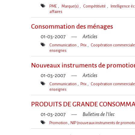
PME
Marque(s)
Compétitivité
Intelligence 
affaires
Mot(s)-
clé(s)
Consommation des ménages
01-03-2007
Articles
Communication
Prix
Coopération commercial
enseignes
Mot(s)-
clé(s)
Nouveaux instruments de promotion :
01-03-2007
Articles
Communication
Prix
Coopération commercial
enseignes
Mot(s)-
clé(s)
PRODUITS DE GRANDE CONSOMMATI
01-03-2007
Bulletins de l'Ilec
Promotion
NIP (nouveaux instruments de promot
Mot(s)-
clé(s)