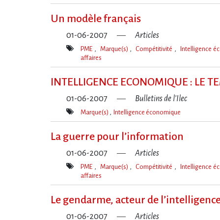
Mot(s)-
clé(s)
Un modèle français
01-06-2007
Articles
PME
Marque(s)
Compétitivité
Intelligence 
affaires
Mot(s)-
clé(s)
INTELLIGENCE ECONOMIQUE : LE 
01-06-2007
Bulletins de l'Ilec
Marque(s)
Intelligence économique
Mot(s)-
clé(s)
La guerre pour l’information
01-06-2007
Articles
PME
Marque(s)
Compétitivité
Intelligence 
affaires
Mot(s)-
clé(s)
Le gendarme, acteur de l’intelligence
01-06-2007
Articles