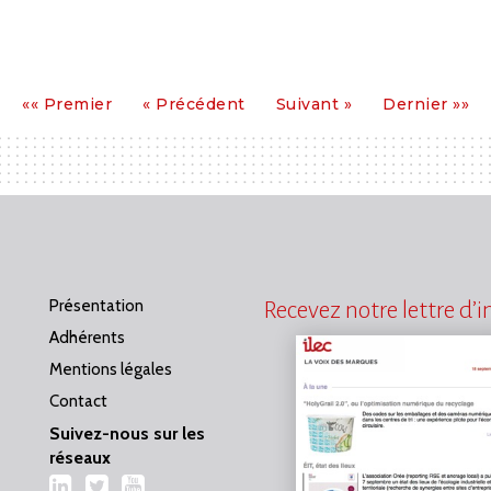
Premier
Précédent
Suivant
Dernier
«« Premier
« Précédent
Suivant »
Dernier »»
Présentation
Recevez notre lettre d’
Adhérents
Mentions légales
Contact
Suivez-nous sur les
réseaux
LinkedIn
Twitter
YouTube