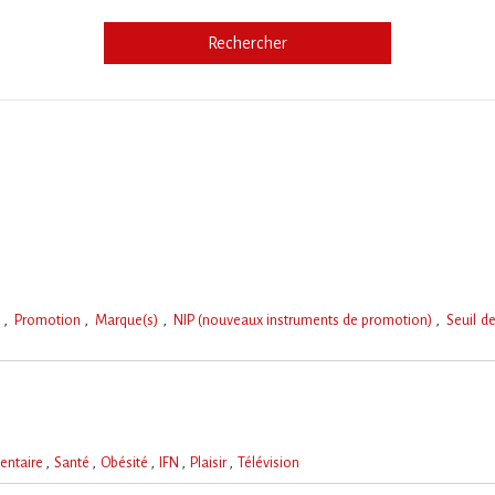
Rechercher
e
e
Promotion
Marque(s)
NIP (nouveaux instruments de promotion)
Seuil d
entaire
Santé
Obésité
IFN
Plaisir
Télévision