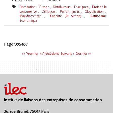
Distribution
Europe
Distributeurs – Enseignes
Droit de la
concurrence
Déflation
Performances
Globalisation
Maxidiscompte
Parienté (Pr Simon)
Patriotisme
économique
Mot(s)-
clé(s)
Page 355/407
Pages
Premier
Précédent
Suivant
Dernier
«« Premier
« Précédent
Suivant »
Dernier »»
:
Institut de liaisons des entreprises de consommation
36, rue Brunel, 75017 Paris