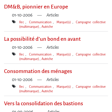
clé(s)
DM&B, pionnier en Europe
01-10-2006
Articles
Ilec
Communication
Marque(s)
Campagne collective
(multimarque)
Autriche
Mot(s)-
clé(s)
La possibilité d’un bond en avant
01-10-2006
Articles
Ilec
Communication
Marque(s)
Campagne collective
(multimarque)
Autriche
Mot(s)-
clé(s)
Consommation des ménages
01-10-2006
Articles
Ilec
Communication
Marque(s)
Campagne collective
(multimarque)
Autriche
Mot(s)-
clé(s)
Vers la consolidation des bastions
01-09-2006
Articles