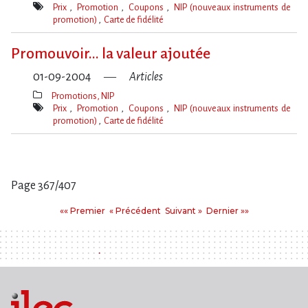
Thèmes(s)
Prix
Promotion
Coupons
NIP (nouveaux instruments de
promotion)
Carte de fidélité
Mot(s)-
clé(s)
Promouvoir... la valeur ajoutée
01-09-2004
Articles
Promotions, NIP
Thèmes(s)
Prix
Promotion
Coupons
NIP (nouveaux instruments de
promotion)
Carte de fidélité
Mot(s)-
clé(s)
Page 367/407
Pages
Premier
Précédent
Suivant
Dernier
«« Premier
« Précédent
Suivant »
Dernier »»
: