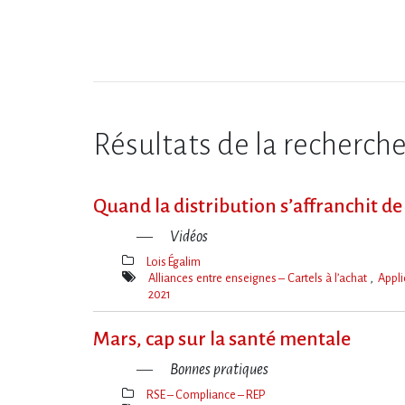
Résultats de la recherch
Quand la distribution s’affranchit de 
Vidéos
Lois Égalim
Thèmes(s)
Alliances entre enseignes – Cartels à l’achat
Appli
2021
Mot(s)-
clé(s)
Mars, cap sur la santé mentale
Bonnes pratiques
RSE – Compliance – REP