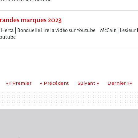
randes marques 2023
e Herta | Bonduelle Lire la vidéo sur Youtube McCain | Lesieur 
r Youtube
Premier
Précédent
Suivant
Dernier
«« Premier
« Précédent
Suivant »
Dernier »»