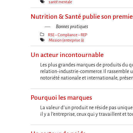
Thèmes(s)
santé mentale
Mot(s)-
clé(s)
Nutrition & Santé publie son premier
Bonnes pratiques
RSE – Compliance – REP
Thèmes(s)
Mission (entreprise à)
Mot(s)-
clé(s)
Un acteur incontournable
Les plus grandes marques de produits du quo
relation-industrie-commerce. Il rassemble 
notoriété nationale et internationale, prés
Pourquoi les marques
La valeur d’un produit ne réside pas uniquem
il y a l’entreprise, ceux qui y travaillent e