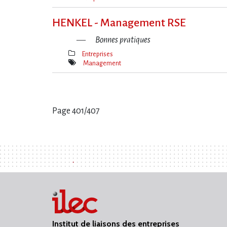
Mot(s)-
clé(s)
HENKEL - Management RSE
Bonnes pratiques
Entreprises
Thèmes(s)
Management
Mot(s)-
clé(s)
Page 401/407
Pages
:
Institut de liaisons des entreprises