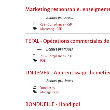
Mot(s)-
clé(s)
Marketing responsable : enseignemen
Bonnes pratiques
RSE – Compliance – REP
Thèmes(s)
Marketing
RSE
Mot(s)-
clé(s)
TEFAL - Opérations commerciales de re
Bonnes pratiques
RSE – Compliance – REP
Thèmes(s)
RSE
Mot(s)-
clé(s)
UNILEVER - Apprentissage du métier 
Bonnes pratiques
Entreprises
Thèmes(s)
Management
Mot(s)-
clé(s)
BONDUELLE - Handipol