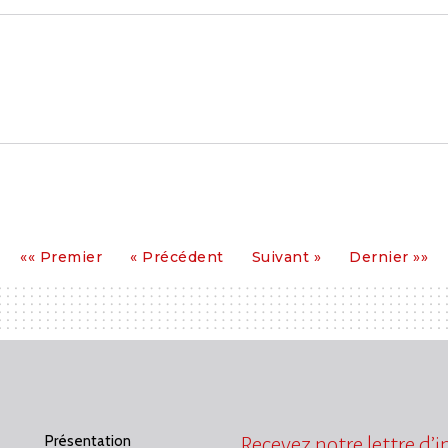
Premier
Précédent
Suivant
Dernier
«« Premier
« Précédent
Suivant »
Dernier »»
Présentation
Recevez notre lettre d’