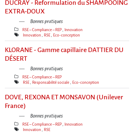
DUCRAY - Reformulation du SHAMPOOING
EXTRA-DOUX
Bonnes pratiques
RSE – Compliance – REP
Innovation
Thèmes(s)
Innovation
RSE
Eco-conception
Mot(s)-
clé(s)
KLORANE - Gamme capillaire DATTIER DU
DÉSERT
Bonnes pratiques
RSE – Compliance – REP
Thèmes(s)
RSE
Responsabilité sociale
Eco-conception
Mot(s)-
clé(s)
DOVE, REXONA ET MONSAVON (Unilever
France)
Bonnes pratiques
RSE – Compliance – REP
Innovation
Thèmes(s)
Innovation
RSE