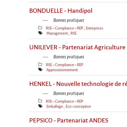
Mot(s)-
clé(s)
BONDUELLE - Handipol
Bonnes pratiques
RSE – Compliance – REP
Entreprises
Thèmes(s)
Management
RSE
Mot(s)-
clé(s)
UNILEVER - Partenariat Agriculture
Bonnes pratiques
RSE – Compliance – REP
Thèmes(s)
Approvisionnement
Mot(s)-
clé(s)
HENKEL - Nouvelle technologie de ré
Bonnes pratiques
RSE – Compliance – REP
Thèmes(s)
Emballage
Eco-conception
Mot(s)-
clé(s)
PEPSICO - Partenariat ANDES