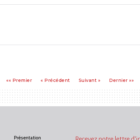
Premier
Précédent
Suivant
Dernier
«« Premier
« Précédent
Suivant »
Dernier »»
Présentation
Recevez notre lettre d’