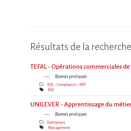
Résultats de la recherch
TEFAL - Opérations commerciales de re
Bonnes pratiques
RSE – Compliance – REP
Thèmes(s)
RSE
Mot(s)-
clé(s)
UNILEVER - Apprentissage du métier 
Bonnes pratiques
Entreprises
Thèmes(s)
Management