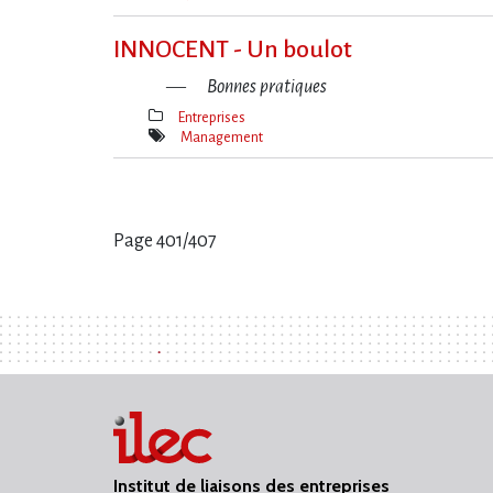
Mot(s)-
clé(s)
INNOCENT - Un boulot
Bonnes pratiques
Entreprises
Thèmes(s)
Management
Mot(s)-
clé(s)
Page 401/407
Pages
:
Institut de liaisons des entreprises