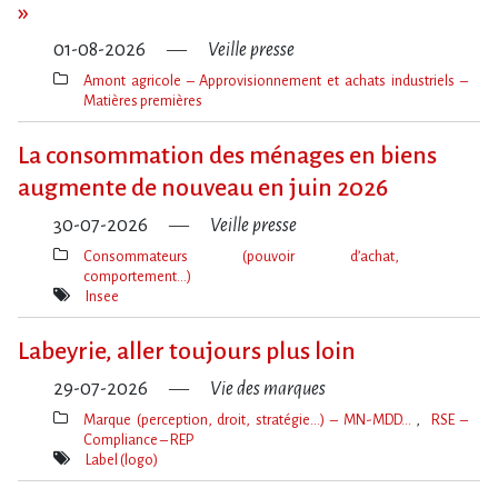
»
01-08-2026
Veille presse
Amont agricole – Approvisionnement et achats industriels –
Matières premières
Thèmes(s)
La consommation des ménages en biens
augmente de nouveau en juin 2026
30-07-2026
Veille presse
Consommateurs (pouvoir d’achat,
comportement…)
Thèmes(s)
Insee
Mot(s)-
clé(s)
Labeyrie, aller toujours plus loin
29-07-2026
Vie des marques
Marque (perception, droit, stratégie…) – MN-MDD…
RSE –
Compliance – REP
Thèmes(s)
Label (logo)
Mot(s)-