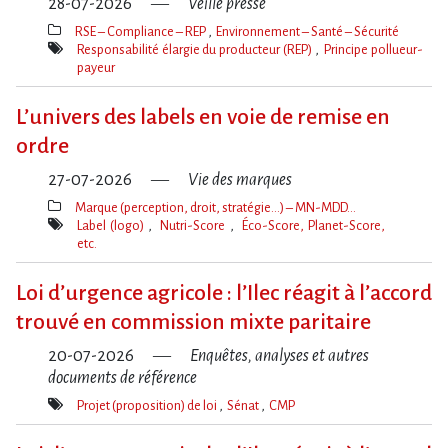
28-07-2026
Veille presse
RSE – Compliance – REP
Environnement – Santé – Sécurité
Thèmes(s)
Responsabilité élargie du producteur (REP)
Principe pollueur-
payeur
Mot(s)-
clé(s)
L’univers des labels en voie de remise en
ordre
27-07-2026
Vie des marques
Marque (perception, droit, stratégie…) – MN-MDD…
Thèmes(s)
Label (logo)
Nutri-Score
Éco-Score, Planet-Score,
etc.
Mot(s)-
clé(s)
Loi d​‌’urgence agricole : l​‌’Ilec réagit à l​‌’accord
trouvé en commission mixte paritaire
20-07-2026
Enquêtes, analyses et autres
documents de référence
Projet (proposition) de loi
Sénat
CMP
Mot(s)-
clé(s)