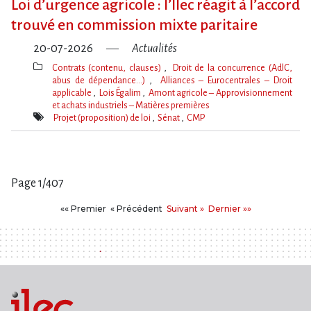
Loi d​‌’urgence agricole : l​‌’Ilec réagit à l​‌’accord
trouvé en commission mixte paritaire
20-07-2026
Actualités
Contrats (contenu, clauses)
Droit de la concurrence (AdlC,
abus de dépendance…)
Alliances – Eurocentrales – Droit
applicable
Lois Égalim
Amont agricole – Approvisionnement
et achats industriels – Matières premières
Thèmes(s)
Projet (proposition) de loi
Sénat
CMP
Mot(s)-
clé(s)
Page 1/407
Pages
Premier
Précédent
Suivant
Dernier
«« Premier
« Précédent
Suivant »
Dernier »»
: