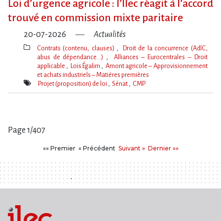
Loi d​‌’urgence agricole : l​‌’Ilec réagit à l​‌’accord
trouvé en commission mixte paritaire
20-07-2026
Actualités
Contrats (contenu, clauses)
Droit de la concurrence (AdlC,
abus de dépendance…)
Alliances – Eurocentrales – Droit
applicable
Lois Égalim
Amont agricole – Approvisionnement
et achats industriels – Matières premières
Thèmes(s)
Projet (proposition) de loi
Sénat
CMP
Mot(s)-
clé(s)
Page 1/407
Pages
Premier
Précédent
Suivant
Dernier
«« Premier
« Précédent
Suivant »
Dernier »»
: