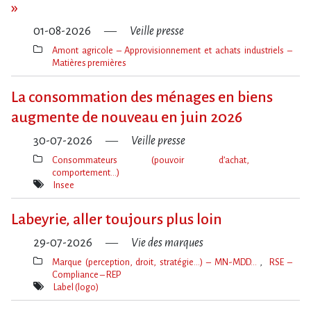
»
01-08-2026
Veille presse
Amont agricole – Approvisionnement et achats industriels –
Matières premières
Thèmes(s)
La consommation des ménages en biens
augmente de nouveau en juin 2026
30-07-2026
Veille presse
Consommateurs (pouvoir d’achat,
comportement…)
Thèmes(s)
Insee
Mot(s)-
clé(s)
Labeyrie, aller toujours plus loin
29-07-2026
Vie des marques
Marque (perception, droit, stratégie…) – MN-MDD…
RSE –
Compliance – REP
Thèmes(s)
Label (logo)
Mot(s)-