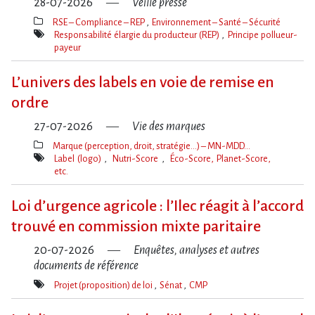
28-07-2026
Veille presse
RSE – Compliance – REP
Environnement – Santé – Sécurité
Thèmes(s)
Responsabilité élargie du producteur (REP)
Principe pollueur-
payeur
Mot(s)-
clé(s)
L’univers des labels en voie de remise en
ordre
27-07-2026
Vie des marques
Marque (perception, droit, stratégie…) – MN-MDD…
Thèmes(s)
Label (logo)
Nutri-Score
Éco-Score, Planet-Score,
etc.
Mot(s)-
clé(s)
Loi d​‌’urgence agricole : l​‌’Ilec réagit à l​‌’accord
trouvé en commission mixte paritaire
20-07-2026
Enquêtes, analyses et autres
documents de référence
Projet (proposition) de loi
Sénat
CMP
Mot(s)-
clé(s)