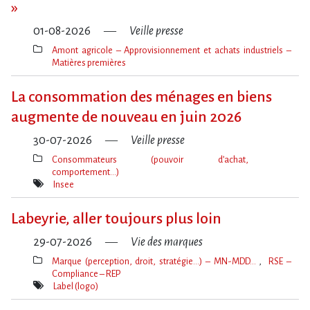
»
01-08-2026
Veille presse
Amont agricole – Approvisionnement et achats industriels –
Matières premières
Thèmes(s)
La consommation des ménages en biens
augmente de nouveau en juin 2026
30-07-2026
Veille presse
Consommateurs (pouvoir d’achat,
comportement…)
Thèmes(s)
Insee
Mot(s)-
clé(s)
Labeyrie, aller toujours plus loin
29-07-2026
Vie des marques
Marque (perception, droit, stratégie…) – MN-MDD…
RSE –
Compliance – REP
Thèmes(s)
Label (logo)
Mot(s)-