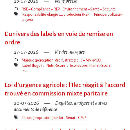
28-07-2026
Veille presse
RSE – Compliance – REP
Environnement – Santé – Sécurité
Thèmes(s)
Responsabilité élargie du producteur (REP)
Principe pollueur-
payeur
Mot(s)-
clé(s)
L’univers des labels en voie de remise en
ordre
27-07-2026
Vie des marques
Marque (perception, droit, stratégie…) – MN-MDD…
Thèmes(s)
Label (logo)
Nutri-Score
Éco-Score, Planet-Score,
etc.
Mot(s)-
clé(s)
Loi d​‌’urgence agricole : l​‌’Ilec réagit à l​‌’accord
trouvé en commission mixte paritaire
20-07-2026
Enquêtes, analyses et autres
documents de référence
Projet (proposition) de loi
Sénat
CMP
Mot(s)-
clé(s)