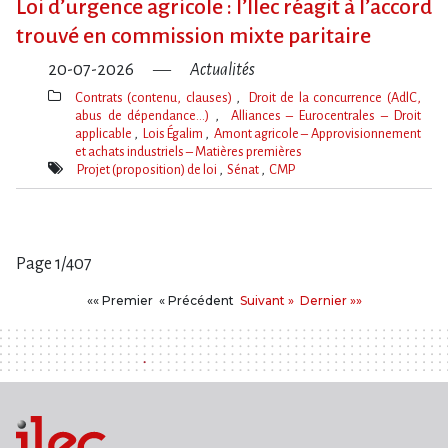
Loi d​‌’urgence agricole : l​‌’Ilec réagit à l​‌’accord
trouvé en commission mixte paritaire
20-07-2026
Actualités
Contrats (contenu, clauses)
Droit de la concurrence (AdlC,
abus de dépendance…)
Alliances – Eurocentrales – Droit
applicable
Lois Égalim
Amont agricole – Approvisionnement
et achats industriels – Matières premières
Thèmes(s)
Projet (proposition) de loi
Sénat
CMP
Mot(s)-
clé(s)
Page 1/407
Pages
Premier
Précédent
Suivant
Dernier
«« Premier
« Précédent
Suivant »
Dernier »»
: