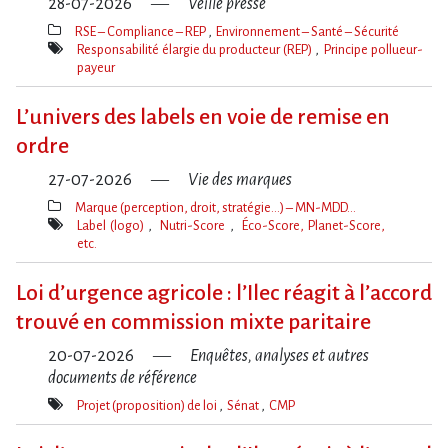
28-07-2026
Veille presse
RSE – Compliance – REP
Environnement – Santé – Sécurité
Thèmes(s)
Responsabilité élargie du producteur (REP)
Principe pollueur-
payeur
Mot(s)-
clé(s)
L’univers des labels en voie de remise en
ordre
27-07-2026
Vie des marques
Marque (perception, droit, stratégie…) – MN-MDD…
Thèmes(s)
Label (logo)
Nutri-Score
Éco-Score, Planet-Score,
etc.
Mot(s)-
clé(s)
Loi d​‌’urgence agricole : l​‌’Ilec réagit à l​‌’accord
trouvé en commission mixte paritaire
20-07-2026
Enquêtes, analyses et autres
documents de référence
Projet (proposition) de loi
Sénat
CMP
Mot(s)-
clé(s)