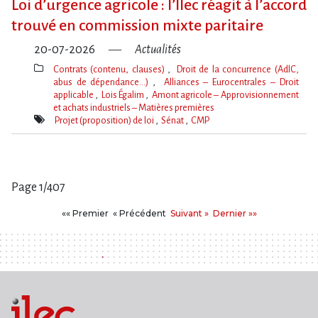
Loi d​‌’urgence agricole : l​‌’Ilec réagit à l​‌’accord
trouvé en commission mixte paritaire
20-07-2026
Actualités
Contrats (contenu, clauses)
Droit de la concurrence (AdlC,
abus de dépendance…)
Alliances – Eurocentrales – Droit
applicable
Lois Égalim
Amont agricole – Approvisionnement
et achats industriels – Matières premières
Thèmes(s)
Projet (proposition) de loi
Sénat
CMP
Mot(s)-
clé(s)
Page 1/407
Pages
Premier
Précédent
Suivant
Dernier
«« Premier
« Précédent
Suivant »
Dernier »»
: