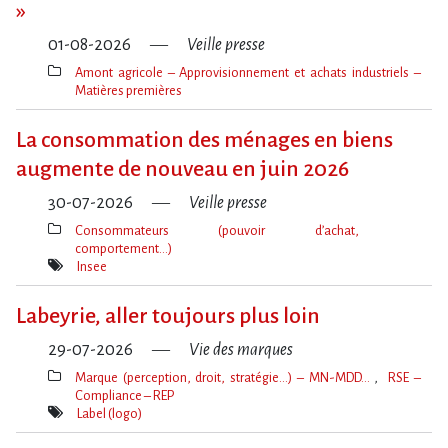
»
01-08-2026
Veille presse
Amont agricole – Approvisionnement et achats industriels –
Matières premières
Thèmes(s)
La consommation des ménages en biens
augmente de nouveau en juin 2026
30-07-2026
Veille presse
Consommateurs (pouvoir d’achat,
comportement…)
Thèmes(s)
Insee
Mot(s)-
clé(s)
Labeyrie, aller toujours plus loin
29-07-2026
Vie des marques
Marque (perception, droit, stratégie…) – MN-MDD…
RSE –
Compliance – REP
Thèmes(s)
Label (logo)
Mot(s)-