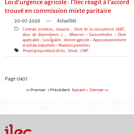
Loi d​‌’urgence agricole : l​‌’Ilec réagit à l​‌’accord
trouvé en commission mixte paritaire
20-07-2026
Actualités
Contrats (contenu, clauses)
Droit de la concurrence (AdlC,
abus de dépendance…)
Alliances – Eurocentrales – Droit
applicable
Lois Égalim
Amont agricole – Approvisionnement
et achats industriels – Matières premières
Thèmes(s)
Projet (proposition) de loi
Sénat
CMP
Mot(s)-
clé(s)
Page 1/407
Pages
Premier
Précédent
Suivant
Dernier
«« Premier
« Précédent
Suivant »
Dernier »»
: