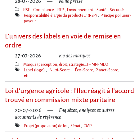
28-07-2026
Veille presse
RSE – Compliance – REP
Environnement – Santé – Sécurité
Thèmes(s)
Responsabilité élargie du producteur (REP)
Principe pollueur-
payeur
Mot(s)-
clé(s)
L’univers des labels en voie de remise en
ordre
27-07-2026
Vie des marques
Marque (perception, droit, stratégie…) – MN-MDD…
Thèmes(s)
Label (logo)
Nutri-Score
Éco-Score, Planet-Score,
etc.
Mot(s)-
clé(s)
Loi d​‌’urgence agricole : l​‌’Ilec réagit à l​‌’accord
trouvé en commission mixte paritaire
20-07-2026
Enquêtes, analyses et autres
documents de référence
Projet (proposition) de loi
Sénat
CMP
Mot(s)-
clé(s)