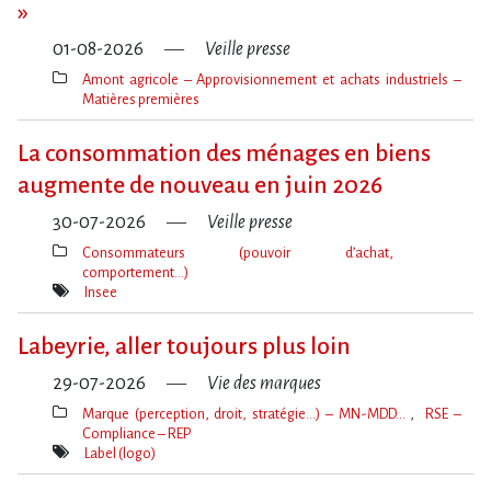
»
01-08-2026
Veille presse
Amont agricole – Approvisionnement et achats industriels –
Matières premières
Thèmes(s)
La consommation des ménages en biens
augmente de nouveau en juin 2026
30-07-2026
Veille presse
Consommateurs (pouvoir d’achat,
comportement…)
Thèmes(s)
Insee
Mot(s)-
clé(s)
Labeyrie, aller toujours plus loin
29-07-2026
Vie des marques
Marque (perception, droit, stratégie…) – MN-MDD…
RSE –
Compliance – REP
Thèmes(s)
Label (logo)
Mot(s)-