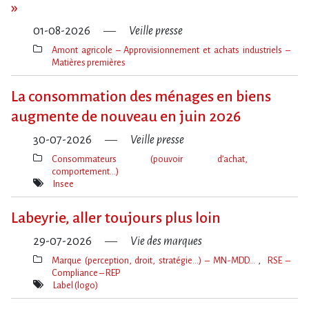
»
01-08-2026
Veille presse
Amont agricole – Approvisionnement et achats industriels –
Matières premières
Thèmes(s)
La consommation des ménages en biens
augmente de nouveau en juin 2026
30-07-2026
Veille presse
Consommateurs (pouvoir d’achat,
comportement…)
Thèmes(s)
Insee
Mot(s)-
clé(s)
Labeyrie, aller toujours plus loin
29-07-2026
Vie des marques
Marque (perception, droit, stratégie…) – MN-MDD…
RSE –
Compliance – REP
Thèmes(s)
Label (logo)
Mot(s)-