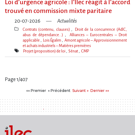
Loi d​‌’urgence agricole : l​‌’Ilec réagit à l​‌’accord
trouvé en commission mixte paritaire
20-07-2026
Actualités
Contrats (contenu, clauses)
Droit de la concurrence (AdlC,
abus de dépendance…)
Alliances – Eurocentrales – Droit
applicable
Lois Égalim
Amont agricole – Approvisionnement
et achats industriels – Matières premières
Thèmes(s)
Projet (proposition) de loi
Sénat
CMP
Mot(s)-
clé(s)
Page 1/407
Pages
Premier
Précédent
Suivant
Dernier
«« Premier
« Précédent
Suivant »
Dernier »»
: