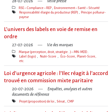
28-07-2026
Veille presse
RSE – Compliance – REP
Environnement – Santé – Sécurité
Thèmes(s)
Responsabilité élargie du producteur (REP)
Principe pollueur-
payeur
Mot(s)-
clé(s)
L’univers des labels en voie de remise en
ordre
27-07-2026
Vie des marques
Marque (perception, droit, stratégie…) – MN-MDD…
Thèmes(s)
Label (logo)
Nutri-Score
Éco-Score, Planet-Score,
etc.
Mot(s)-
clé(s)
Loi d​‌’urgence agricole : l​‌’Ilec réagit à l​‌’accord
trouvé en commission mixte paritaire
20-07-2026
Enquêtes, analyses et autres
documents de référence
Projet (proposition) de loi
Sénat
CMP
Mot(s)-
clé(s)