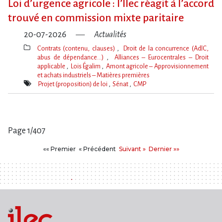
Loi d​‌’urgence agricole : l​‌’Ilec réagit à l​‌’accord
trouvé en commission mixte paritaire
20-07-2026
Actualités
Contrats (contenu, clauses)
Droit de la concurrence (AdlC,
abus de dépendance…)
Alliances – Eurocentrales – Droit
applicable
Lois Égalim
Amont agricole – Approvisionnement
et achats industriels – Matières premières
Thèmes(s)
Projet (proposition) de loi
Sénat
CMP
Mot(s)-
clé(s)
Page 1/407
Pages
Premier
Précédent
Suivant
Dernier
«« Premier
« Précédent
Suivant »
Dernier »»
: