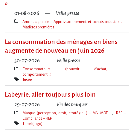
»
01-08-2026
Veille presse
Amont agricole – Approvisionnement et achats industriels –
Matières premières
Thèmes(s)
La consommation des ménages en biens
augmente de nouveau en juin 2026
30-07-2026
Veille presse
Consommateurs (pouvoir d’achat,
comportement…)
Thèmes(s)
Insee
Mot(s)-
clé(s)
Labeyrie, aller toujours plus loin
29-07-2026
Vie des marques
Marque (perception, droit, stratégie…) – MN-MDD…
RSE –
Compliance – REP
Thèmes(s)
Label (logo)
Mot(s)-