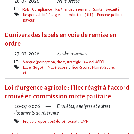
28-07-2026
Veille presse
RSE – Compliance – REP
Environnement – Santé – Sécurité
Thèmes(s)
Responsabilité élargie du producteur (REP)
Principe pollueur-
payeur
Mot(s)-
clé(s)
L’univers des labels en voie de remise en
ordre
27-07-2026
Vie des marques
Marque (perception, droit, stratégie…) – MN-MDD…
Thèmes(s)
Label (logo)
Nutri-Score
Éco-Score, Planet-Score,
etc.
Mot(s)-
clé(s)
Loi d​‌’urgence agricole : l​‌’Ilec réagit à l​‌’accord
trouvé en commission mixte paritaire
20-07-2026
Enquêtes, analyses et autres
documents de référence
Projet (proposition) de loi
Sénat
CMP
Mot(s)-
clé(s)