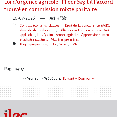
Loi d​‌’urgence agricole : l​‌’Ilec réagit à l​‌’accord
trouvé en commission mixte paritaire
20-07-2026
Actualités
Contrats (contenu, clauses)
Droit de la concurrence (AdlC,
abus de dépendance…)
Alliances – Eurocentrales – Droit
applicable
Lois Égalim
Amont agricole – Approvisionnement
et achats industriels – Matières premières
Thèmes(s)
Projet (proposition) de loi
Sénat
CMP
Mot(s)-
clé(s)
Page 1/407
Pages
Premier
Précédent
Suivant
Dernier
«« Premier
« Précédent
Suivant »
Dernier »»
: