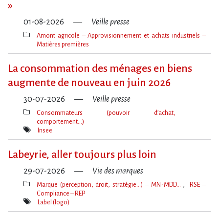
»
01-08-2026
Veille presse
Amont agricole – Approvisionnement et achats industriels –
Matières premières
Thèmes(s)
La consommation des ménages en biens
augmente de nouveau en juin 2026
30-07-2026
Veille presse
Consommateurs (pouvoir d’achat,
comportement…)
Thèmes(s)
Insee
Mot(s)-
clé(s)
Labeyrie, aller toujours plus loin
29-07-2026
Vie des marques
Marque (perception, droit, stratégie…) – MN-MDD…
RSE –
Compliance – REP
Thèmes(s)
Label (logo)
Mot(s)-