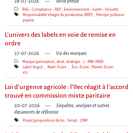
28-07-2026
Veille presse
RSE – Compliance – REP
Environnement – Santé – Sécurité
Thèmes(s)
Responsabilité élargie du producteur (REP)
Principe pollueur-
payeur
Mot(s)-
clé(s)
L’univers des labels en voie de remise en
ordre
27-07-2026
Vie des marques
Marque (perception, droit, stratégie…) – MN-MDD…
Thèmes(s)
Label (logo)
Nutri-Score
Éco-Score, Planet-Score,
etc.
Mot(s)-
clé(s)
Loi d​‌’urgence agricole : l​‌’Ilec réagit à l​‌’accord
trouvé en commission mixte paritaire
20-07-2026
Enquêtes, analyses et autres
documents de référence
Projet (proposition) de loi
Sénat
CMP
Mot(s)-
clé(s)