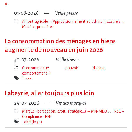
»
01-08-2026
Veille presse
Amont agricole – Approvisionnement et achats industriels –
Matières premières
Thèmes(s)
La consommation des ménages en biens
augmente de nouveau en juin 2026
30-07-2026
Veille presse
Consommateurs (pouvoir d’achat,
comportement…)
Thèmes(s)
Insee
Mot(s)-
clé(s)
Labeyrie, aller toujours plus loin
29-07-2026
Vie des marques
Marque (perception, droit, stratégie…) – MN-MDD…
RSE –
Compliance – REP
Thèmes(s)
Label (logo)
Mot(s)-