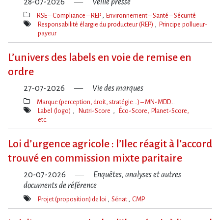
28-07-2026
Veille presse
RSE – Compliance – REP
Environnement – Santé – Sécurité
Thèmes(s)
Responsabilité élargie du producteur (REP)
Principe pollueur-
payeur
Mot(s)-
clé(s)
L’univers des labels en voie de remise en
ordre
27-07-2026
Vie des marques
Marque (perception, droit, stratégie…) – MN-MDD…
Thèmes(s)
Label (logo)
Nutri-Score
Éco-Score, Planet-Score,
etc.
Mot(s)-
clé(s)
Loi d​‌’urgence agricole : l​‌’Ilec réagit à l​‌’accord
trouvé en commission mixte paritaire
20-07-2026
Enquêtes, analyses et autres
documents de référence
Projet (proposition) de loi
Sénat
CMP
Mot(s)-
clé(s)