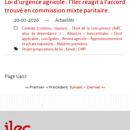
Loi d​‌’urgence agricole : l​‌’Ilec réagit à l​‌’accord
trouvé en commission mixte paritaire
20-07-2026
Actualités
Contrats (contenu, clauses)
Droit de la concurrence (AdlC,
abus de dépendance…)
Alliances – Eurocentrales – Droit
applicable
Lois Égalim
Amont agricole – Approvisionnement
et achats industriels – Matières premières
Thèmes(s)
Projet (proposition) de loi
Sénat
CMP
Mot(s)-
clé(s)
Page 1/407
Pages
Premier
Précédent
Suivant
Dernier
«« Premier
« Précédent
Suivant »
Dernier »»
: