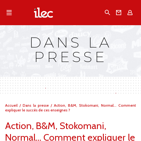
Qu'est-ce que l’Ilec
Recherche
Conta
E
Communiqués de presse
Publications
DANS LA
Campagnes multimarques
PRESSE
Dans la presse
Vous
Accueil
/
Dans la presse
/
Action, B&M, Stokomani, Normal... Comment
êtes
expliquer le succès de ces enseignes ?
ici :
Action, B&M, Stokomani,
Normal... Comment expliquer le