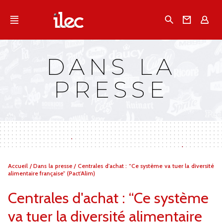
Qu'est-ce que l’Ilec
Recherche
Conta
E
Communiqués de presse
Publications
DANS LA
Campagnes multimarques
PRESSE
Dans la presse
Vous
Accueil
/
Dans la presse
/
Centrales d'achat : “Ce système va tuer la diversité
êtes
alimentaire française” (Pact'Alim)
ici :
Centrales d'achat : “Ce système
va tuer la diversité alimentaire