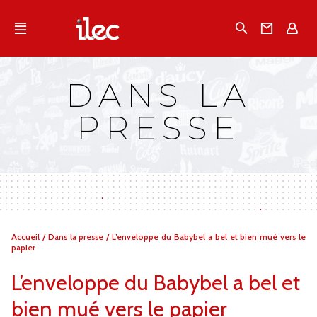
Qu'est-ce que l’Ilec
Recherche
Conta
E
Communiqués de presse
Publications
DANS LA
Campagnes multimarques
PRESSE
Dans la presse
Vous
Accueil
/
Dans la presse
/
L’enveloppe du Babybel a bel et bien mué vers le
êtes
papier
ici :
L’enveloppe du Babybel a bel et
bien mué vers le papier