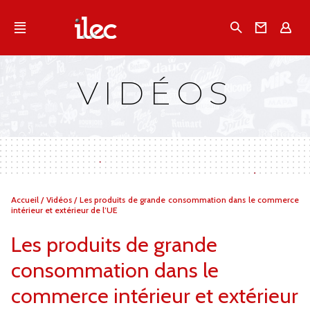
Qu'est-ce que l’Ilec
Recherche
Conta
E
Communiqués de presse
Publications
VIDÉOS
Campagnes multimarques
Dans la presse
Vous
Accueil
/
Vidéos
/
Les produits de grande consommation dans le commerce
êtes
intérieur et extérieur de l’UE
ici :
Les produits de grande
consommation dans le
commerce intérieur et extérieur