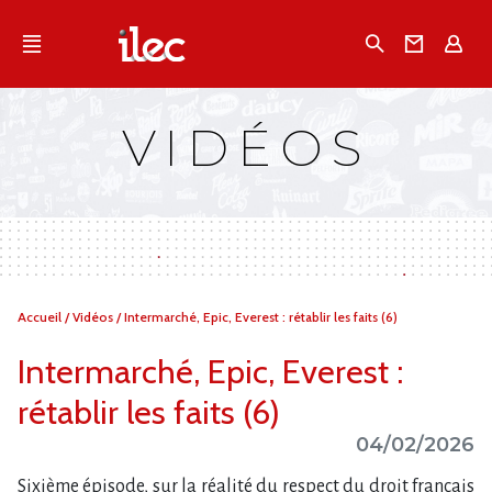
Qu'est-ce que l’Ilec
Recherche
Conta
E
Communiqués de presse
Publications
VIDÉOS
Campagnes multimarques
Dans la presse
Vous
Accueil
/
Vidéos
/
Intermarché, Epic, Everest : rétablir les faits (6)
êtes
ici :
Intermarché, Epic, Everest :
rétablir les faits (6)
04/02/2026
Sixième épisode, sur la réalité du respect du droit français