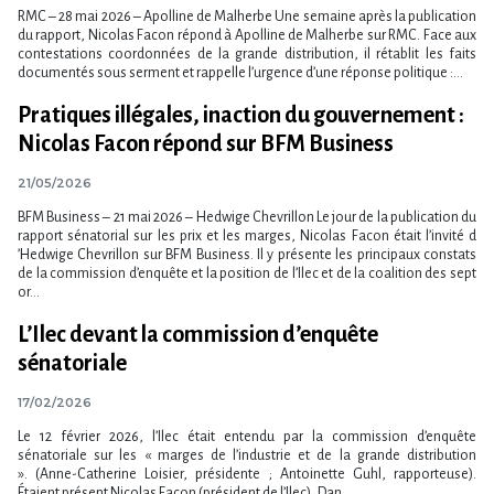
RMC – 28 mai 2026 – Apolline de Malherbe Une semaine après la publication
du rapport, Nicolas Facon répond à Apolline de Malherbe sur RMC. Face aux
contestations coordonnées de la grande distribution, il rétablit les faits
documentés sous serment et rappelle l​‌’urgence d​‌’une réponse politique :...
Pratiques illégales, inaction du gouvernement :
Nicolas Facon répond sur BFM Business
21/05/2026
BFM Business – 21 mai 2026 – Hedwige Chevrillon Le jour de la publication du
rapport sénatorial sur les prix et les marges, Nicolas Facon était l​‌’invité d​
‌’Hedwige Chevrillon sur BFM Business. Il y présente les principaux constats
de la commission d​‌’enquête et la position de l​‌’Ilec et de la coalition des sept
or...
L’Ilec devant la commission d’enquête
sénatoriale
17/02/2026
Le 12 février 2026, l’Ilec était entendu par la commission d’enquête
sénatoriale sur les « marges de l​‌’industrie et de la grande distribution
». (Anne-Catherine Loisier, présidente ; Antoinette Guhl, rapporteuse).
Étaient présent Nicolas Facon (président de l’Ilec), Dan...