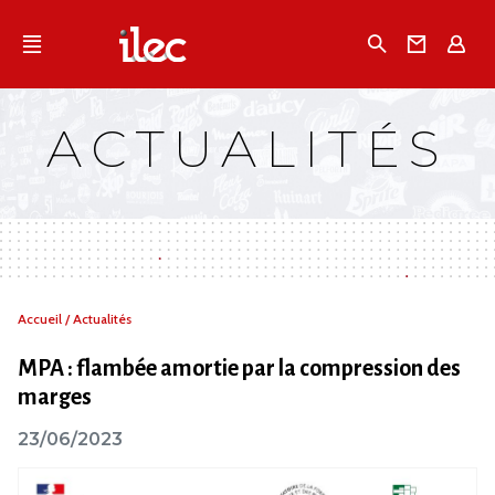
Qu'est-ce que l’Ilec
Recherche
Conta
E
Communiqués de presse
Publications
ACTUALITÉS
Campagnes multimarques
Dans la presse
Vous
Accueil
/
Actualités
êtes
ici :
MPA : flambée amortie par la compression des
marges
23/06/2023