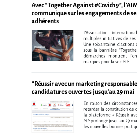
Avec “Together Against #Covid19”, l’AI
communique sur les engagements de se
adhérents
L’Association internati
multiples initiatives de se
Une soixantaine d’actions 
sous la bannière “Together
démarches montrent l​‌’
marques pour la société.
“Réussir avec un marketing responsable
candidatures ouvertes jusqu’au 29 mai
En raison des circonstances
retarder la constitution de 
la plateforme « Réussir av
été prolongé jusqu’au 29 mai
les nouvelles bonnes pratiqu