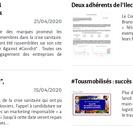
M
Deux adhérents de l’Ilec
s
Le Co
21/04/2020
Bruno
« fél
onale des marques promeut les
exemp
s membres dans la crise sanitaire.
leurs f
ont été rassemblées sur son site
 Against #Covid19” . Toutes ces
engagement des entreprises de
”,
#Tousmobilisés : succès
15/04/2020
Plus 
lancé
 de la crise sanitaire qui ont pu
main-
dossiers, l’appel à candidature sur
logist
ec un marketing responsable » a
le tra
. Jusqu’à cette date seront reçues
es....