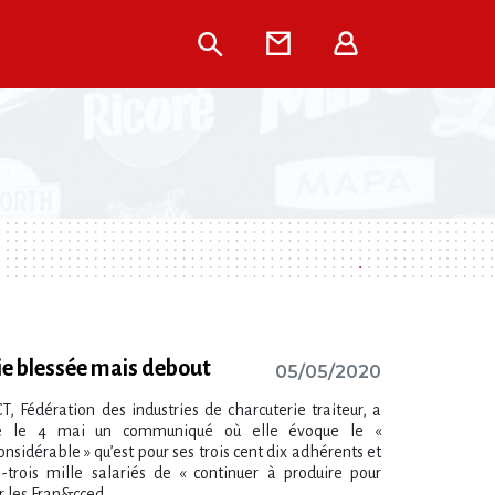
Rechercher
Contact
Extranet
rie blessée mais debout
05/05/2020
T, Fédération des industries de charcuterie traiteur, a
ié le 4 mai un communiqué où elle évoque le «
onsidérable » qu’est pour ses trois cent dix adhérents et
e-trois mille salariés de « continuer à produire pour
r les Fran&cced...