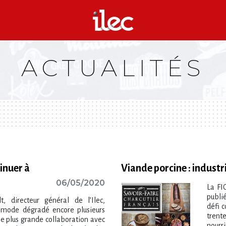
ACTUALITÉS
tinuer à
Viande porcine : indust
06/05/2020
La FIC
publ
, directeur général de l’Ilec,
défi c
en mode dégradé encore plusieurs
trent
ne plus grande collaboration avec
nourri