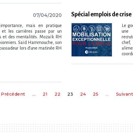
Spécial emplois de crise
07/04/2020
’importance, mais en pratique
Le go
t et les carrières passe par un
une 
 et des mentalités. Mozaïk RH
recrut
pionniers. Saïd Hammouche, son
chef
ambassadeur lors d’une matinée RH
alime
coordo
Précédent
…
21
22
23
24
25
…
Suivan