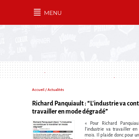
MENU
Qu'est-ce que l’Ilec
Communiqués de presse
Publications
Campagnes
multimarques
Dans la presse
Vous
Accueil
/
Actualités
êtes
ici :
Richard Panquiault : “L'industrie va con
travailler en mode dégradé”
« Pour Richard Panquiault
l’industrie va travailler 
mois. Il plaide donc pour u