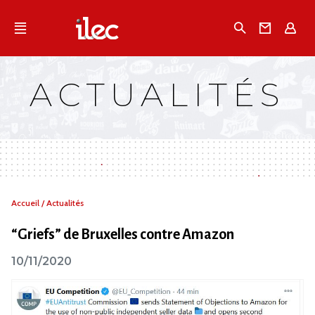
Qu'est-ce que l’Ilec
Recherche
Conta
E
Communiqués de presse
Publications
ACTUALITÉS
Campagnes multimarques
Dans la presse
Vous
Accueil
/
Actualités
êtes
ici :
“Griefs” de Bruxelles contre Amazon
10/11/2020