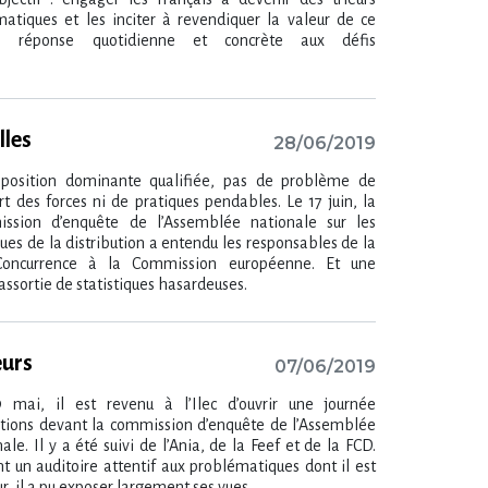
matiques et les inciter à revendiquer la valeur de ce
e, réponse quotidienne et concrète aux défis
lles
28/06/2019
position dominante qualifiée, pas de problème de
rt des forces ni de pratiques pendables. Le 17 juin, la
ssion d’enquête de l’Assemblée nationale sur les
ues de la distribution a entendu les responsables de la
oncurrence à la Commission européenne. Et une
assortie de statistiques hasardeuses.
eurs
07/06/2019
 mai, il est revenu à l’Ilec d’ouvrir une journée
itions devant la commission d’enquête de l’Assemblée
ale. Il y a été suivi de l’Ania, de la Feef et de la FCD.
t un auditoire attentif aux problématiques dont il est
r, il a pu exposer largement ses vues.