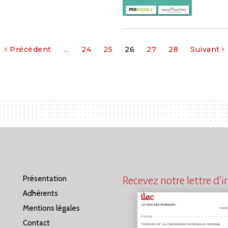
Précédent
…
24
25
26
27
28
Suivant
Présentation
Recevez notre lettre d’
Adhérents
Mentions légales
Contact