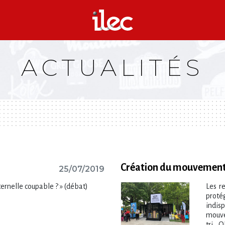
ACTUALITÉS
Création du mouvement “
25/07/2019
’éternelle coupable ? » (débat)
Les r
proté
indis
mouve
tri. 