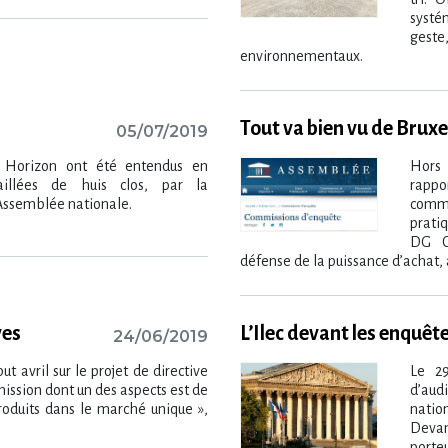
systé
gest
environnementaux.
Tout va bien vu de Bruxe
05/07/2019
 Horizon ont été entendus en
Hors 
aillées de huis clos, par la
rappo
Assemblée nationale.
commi
pratiq
DG C
défense de la puissance d’achat, 
ves
L’Ilec devant les enquêt
24/06/2019
 avril sur le projet de directive
Le 29
ssion dont un des aspects est de
d’aud
roduits dans le marché unique »,
nation
Devan
porteu