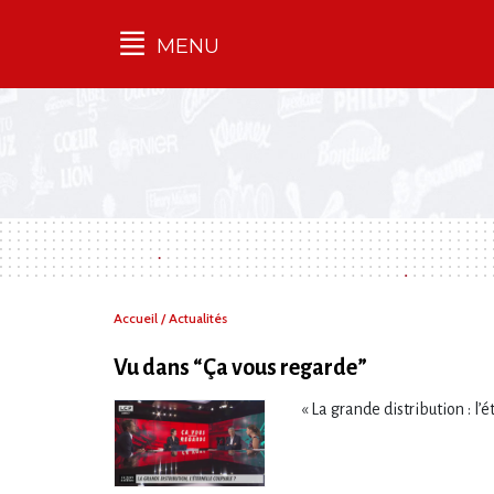
MENU
Qu'est-ce que l’Ilec
Communiqués de presse
Publications
Campagnes
multimarques
Dans la presse
Vous
Accueil
/
Actualités
êtes
ici :
Vu dans “Ça vous regarde”
« La grande distribution : l​‌