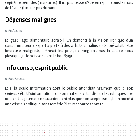
septième périodes (mai-juillet). Il n’a pas cessé d’être en repli depuis le mois
de février. (L’indice prix du pani...
Dépenses malignes
01/11/2013
Le gaspillage alimentaire serait-il un démenti à la vision irénique d’un
consommateur « expert » porté à des achats « malins » ? Si prévalait cette
heureuse malignité, il finirait les pots, ne rangerait pas la salade sous
plastique, ni le poisson dans le bac &agr...
Info conso, esprit public
01/08/2014
Et si la seule information dont le public attendrait vraiment qu’elle soit
sérieuse était l’« information consommateurs », tandis que les rubriques hier
nobles des journaux ne susciteraient plus que son scepticisme, bien ancré à
une crise du politique sans remède ? Les ressources sont to...