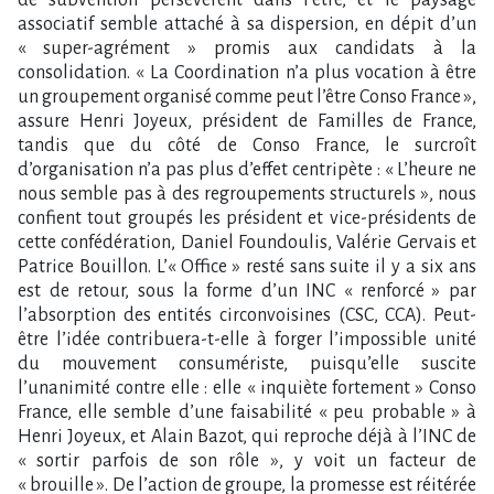
associatif semble attaché à sa dispersion, en dépit d’un
« super-agrément » promis aux candidats à la
consolidation. « La Coordination n’a plus vocation à être
un groupement organisé comme peut l’être Conso France »,
assure Henri Joyeux, président de Familles de France,
tandis que du côté de Conso France, le surcroît
d’organisation n’a pas plus d’effet centripète : « L’heure ne
nous semble pas à des regroupements structurels », nous
confient tout groupés les président et vice-présidents de
cette confédération, Daniel Foundoulis, Valérie Gervais et
Patrice Bouillon. L’« Office » resté sans suite il y a six ans
est de retour, sous la forme d’un INC « renforcé » par
l’absorption des entités circonvoisines (CSC, CCA). Peut-
être l’idée contribuera-t-elle à forger l’impossible unité
du mouvement consumériste, puisqu’elle suscite
l’unanimité contre elle : elle « inquiète fortement » Conso
France, elle semble d’une faisabilité « peu probable » à
Henri Joyeux, et Alain Bazot, qui reproche déjà à l’INC de
« sortir parfois de son rôle », y voit un facteur de
« brouille ». De l’action de groupe, la promesse est réitérée