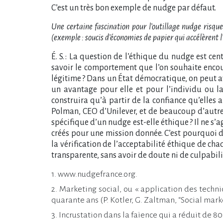
C’est un très bon exemple de nudge par défaut.
Une certaine fascination pour l’outillage nudge risque
(exemple : soucis d’économies de papier qui accélèrent
É. S. : La question de l’éthique du nudge est cen
savoir le comportement que l’on souhaite encoura
légitime ? Dans un État démocratique, on peut av
un avantage pour elle et pour l’individu ou la
construira qu’à partir de la confiance qu’elles
Polman, CEO d’Unilever, et de beaucoup d’autres
spécifique d’un nudge est-elle éthique ? Il ne s
créés pour une mission donnée. C’est pourquoi d
la vérification de l’acceptabilité éthique de c
transparente, sans avoir de doute ni de culpabilit
1. www.nudgefrance.org.
2. Marketing social, ou « application des techn
quarante ans (P. Kotler, G. Zaltman, “Social mar
3. Incrustation dans la faïence qui a réduit de 8