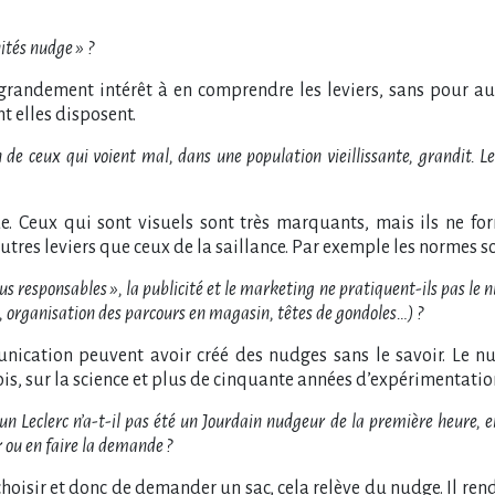
ités nudge » ?
 grandement intérêt à en comprendre les leviers, sans pour au
t elles disposent.
 de ceux qui voient mal, dans une population vieillissante, grandit. L
nde. Ceux qui sont visuels sont très marquants, mais ils ne fo
res leviers que ceux de la saillance. Par exemple les normes so
esponsables », la publicité et le marketing ne pratiquent-ils pas le 
, organisation des parcours en magasin, têtes de gondoles…) ?
ommunication peuvent avoir créé des nudges sans le savoir. L
s, sur la science et plus de cinquante années d’expérimentatio
 un Leclerc n’a-t-il pas été un Jourdain nudgeur de la première heure, e
r ou en faire la demande ?
e choisir et donc de demander un sac, cela relève du nudge. Il ren