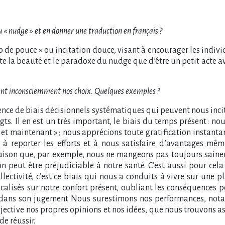
u « nudge » et en donner une traduction en français ?
oup de pouce » ou incitation douce, visant à encourager les in
ute la beauté et le paradoxe du nudge que d’être un petit acte ave
encent inconsciemment nos choix. Quelques exemples ?
fluence de biais décisionnels systématiques qui peuvent nous inc
s. Il en est un très important, le biais du temps présent : no
i et maintenant » ; nous apprécions toute gratification instan
à reporter les efforts et à nous satisfaire d’avantages mêm
 raison que, par exemple, nous ne mangeons pas toujours sain
 peut être préjudiciable à notre santé. C’est aussi pour cela
ectivité, c’est ce biais qui nous a conduits à vivre sur une p
lisés sur notre confort présent, oubliant les conséquences po
 dans son jugement Nous surestimons nos performances, nota
ective nos propres opinions et nos idées, que nous trouvons a
e réussir.