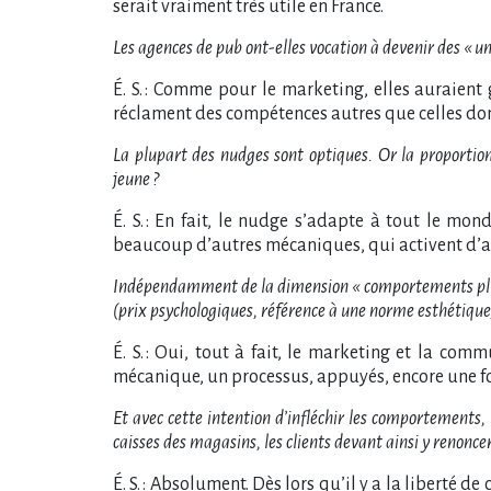
serait vraiment très utile en France.
Les agences de pub ont-elles vocation à devenir des « un
É. S. : Comme pour le marketing, elles auraient
réclament des compétences autres que celles don
La plupart des nudges sont optiques. Or la proportion
jeune ?
É. S. : En fait, le nudge s’adapte à tout le mo
beaucoup d’autres mécaniques, qui activent d’aut
Indépendamment de la dimension « comportements plus r
(prix psychologiques, référence à une norme esthétique
É. S. : Oui, tout à fait, le marketing et la c
mécanique, un processus, appuyés, encore une foi
Et avec cette intention d’infléchir les comportements,
caisses des magasins, les clients devant ainsi y renonce
É. S. : Absolument. Dès lors qu’il y a la liberté d