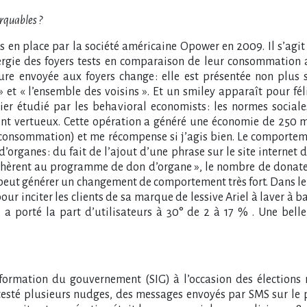
arquables ?
mis en place par la société américaine Opower en 2009. Il s’agi
ergie des foyers tests en comparaison de leur consommation 
re envoyée aux foyers change : elle est présentée non plus 
 » et « l’ensemble des voisins ». Et un smiley apparaît pour fé
r étudié par les behavioral economists : les normes sociales
nt vertueux. Cette opération a généré une économie de 250 mil
 consommation) et me récompense si j’agis bien. Le comporteme
d’organes : du fait de l’ajout d’une phrase sur le site intern
adhèrent au programme de don d’organe », le nombre de donat
eut générer un changement de comportement très fort. Dans le 
our inciter les clients de sa marque de lessive Ariel à laver à
l a porté la part d’utilisateurs à 30° de 2 à 17 % . Une belle
information du gouvernement (SIG) à l’occasion des élections 
 testé plusieurs nudges, des messages envoyés par SMS sur le p