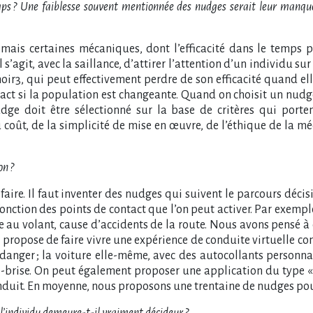
ps ? Une faiblesse souvent mentionnée des nudges serait leur manque d
 mais certaines mécaniques, dont l’efficacité dans le temps p
 s’agit, avec la saillance, d’attirer l’attention d’un individu
noir3, qui peut effectivement perdre de son efficacité quand 
mpact si la population est changeante. Quand on choisit un nudge
udge doit être sélectionné sur la base de critères qui porten
ût, de la simplicité de mise en œuvre, de l’éthique de la méca
on ?
le faire. Il faut inventer des nudges qui suivent le parcours déc
onction des points de contact que l’on peut activer. Par exempl
ble au volant, cause d’accidents de la route. Nous avons pensé à
n propose de faire vivre une expérience de conduite virtuelle co
ger ; la voiture elle-même, avec des autocollants personnalis
are-brise. On peut également proposer une application du type «
nduit. En moyenne, nous proposons une trentaine de nudges po
 l’individu demeure-t-il vraiment décideur ?