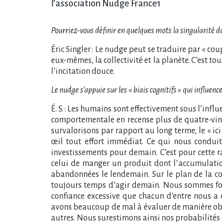
l’association Nudge France1
Pourriez-vous définir en quelques mots la singularité d
Éric Singler : Le nudge peut se traduire par « c
eux-mêmes, la collectivité et la planète. C’est to
l’incitation douce.
Le nudge s’appuie sur les « biais cognitifs » qui influ
É. S. : Les humains sont effectivement sous l’in
comportementale en recense plus de quatre-vingt
survalorisons par rapport au long terme, le « ic
œil tout effort immédiat. Ce qui nous conduit 
investissements pour demain. C’est pour cette
celui de manger un produit dont l’accumulation
abandonnées le lendemain. Sur le plan de la coll
toujours temps d’agir demain. Nous sommes foca
confiance excessive que chacun d’entre nous a
avons beaucoup de mal à évaluer de manière obj
autres. Nous surestimons ainsi nos probabilités d