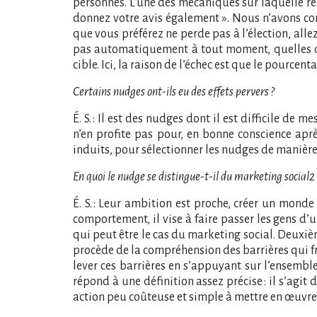
personnes. L’une des mécaniques sur laquelle rep
donnez votre avis également ». Nous n’avons con
que vous préférez ne perde pas à l’élection, alle
pas automatiquement à tout moment, quelles que
cible. Ici, la raison de l’échec est que le pourcen
Certains nudges ont-ils eu des effets pervers ?
É. S. : Il est des nudges dont il est difficile de
n’en profite pas pour, en bonne conscience aprè
induits, pour sélectionner les nudges de manièr
En quoi le nudge se distingue-t-il du marketing social2 
É. S. : Leur ambition est proche, créer un monde
comportement, il vise à faire passer les gens d
qui peut être le cas du marketing social. Deuxièm
procède de la compréhension des barrières qui f
lever ces barrières en s’appuyant sur l’ensembl
répond à une définition assez précise : il s’agi
action peu coûteuse et simple à mettre en œuvre,