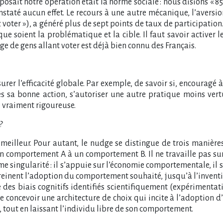
osait notre opération était la norme sociale : nous disions « 85
staté aucun effet. Le recours à une autre mécanique, l’aversion
z voter »), a généré plus de sept points de taux de participati
 soient la problématique et la cible. Il faut savoir activer 
tage de gens allant voter est déjà bien connu des Français.
 mesurer l’efficacité globale. Par exemple, de savoir si, encour
s sa bonne action, s’autoriser une autre pratique moins vertu
e vraiment rigoureuse.
?
 meilleur. Pour autant, le nudge se distingue de trois manière
’un comportement A à un comportement B. Il ne travaille pas s
e singularité : il s’appuie sur l’économie comportementale, il 
reinent l’adoption du comportement souhaité, jusqu’à l’inventi
e des biais cognitifs identifiés scientifiquement (expérimentat
t de concevoir une architecture de choix qui incite à l’adoptio
 tout en laissant l’individu libre de son comportement.