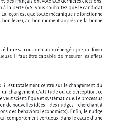
 % des Français ont voté aux dernières élections,
 à la perte (« Si vous souhaitez que le candidat
on. La leçon est que toute mécanique ne fonctionne
le bon levier, au bon moment auprès de la bonne
agé à réduire sa consommation énergétique, un foyer
euse. Il faut être capable de mesurer les effets
s : il est totalement centré sur le changement du
ur un changement d’attitude ou de perception, ce
se veut scientifique et systématique. Le processus
on de nouvelles idées – des nudges – cherchant à
ions des behavioral economists). Enfin, le nudge
n d’un comportement vertueux, dans le cadre d’une