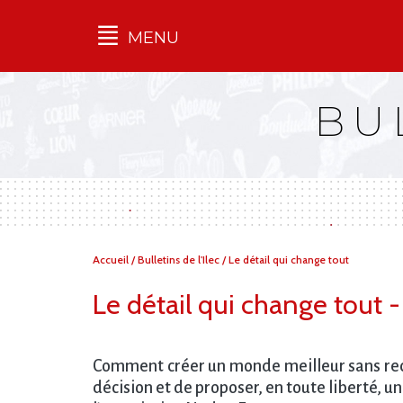
MENU
Qu'est-ce que l’Ilec
BU
Communiqués de presse
Publications
Campagnes
multimarques
Dans la presse
Vous
Accueil
/
Bulletins de l'Ilec
/
Le détail qui change tout
êtes
ici :
Le détail qui change tout
Comment créer un monde meilleur sans recouri
décision et de proposer, en toute liberté, u