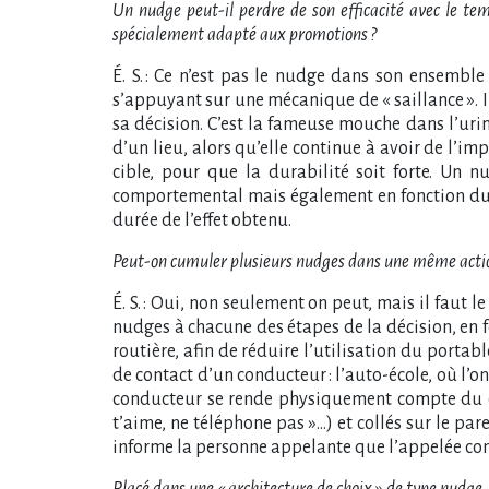
Un nudge peut-il perdre de son efficacité avec le tem
spécialement adapté aux promotions ?
É. S. : Ce n’est pas le nudge dans son ensemble
s’appuyant sur une mécanique de « saillance ». Il
sa décision. C’est la fameuse mouche dans l’uri
d’un lieu, alors qu’elle continue à avoir de l’i
cible, pour que la durabilité soit forte. Un n
comportemental mais également en fonction du co
durée de l’effet obtenu.
Peut-on cumuler plusieurs nudges dans une même acti
É. S. : Oui, non seulement on peut, mais il faut 
nudges à chacune des étapes de la décision, en f
routière, afin de réduire l’utilisation du porta
de contact d’un conducteur : l’auto-école, où l’o
conducteur se rende physiquement compte du dan
t’aime, ne téléphone pas »…) et collés sur le p
informe la personne appelante que l’appelée co
Placé dans une « architecture de choix » de type nudge,