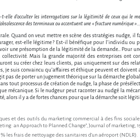
-t-elle d’occulter les interrogations sur la légitimité de ceux qui le 
 l’obsolescence des terminaux ou accentuent une « fracture numérique »…
trale. Quand on veut mettre en scène des stratégies nudge, il f
ger, est-elle légitime ? Est-il bénéfique pour l’individu ou p
oir une présomption de la légitimité de la demande… Pour une en
 collectivité. Mais la grande majorité des entreprises ont 
 auront su créer chez leurs clients, pas uniquement sur des rel
, je suis convaincu qu’affaires et éthique peuvent et doivent 
’agit pas de porter un jugement théorique sur la démarche glob
ans tout processus de création de nudge, la phase de présélect
haque mécanique. Si le nudgeur peut raconter au nudgé la mécan
é, alors il y a de fortes chances pour que la démarche soit légit
iques et des outils du marketing commercial à des fins social
keting: an Approach to Planned Change”, Journal of marketing, 
0 % les frais de nettoyage des sanitaires d’un aéroport (NDLR).