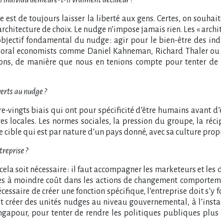
udge est de toujours laisser la liberté aux gens. Certes, on so
rchitecture de choix. Le nudge n’impose jamais rien. Les « archi
’objectif fondamental du nudge : agir pour le bien-être des ind
vioral economists comme Daniel Kahneman, Richard Thaler ou D
ions, de manière que nous en tenions compte pour tenter de 
verts au nudge ?
e-vingts biais qui ont pour spécificité d’être humains avant d’
es locales. Les normes sociales, la pression du groupe, la réci
e cible qui est par nature d’un pays donné, avec sa culture prop
treprise ?
ue cela soit nécessaire : il faut accompagner les marketeurs et le
ces à moindre coût dans les actions de changement comportem
 nécessaire de créer une fonction spécifique, l’entreprise doit s’y
ut créer des unités nudges au niveau gouvernemental, à l’insta
ngapour, pour tenter de rendre les politiques publiques plus e