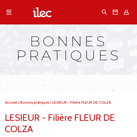
Qu'est-ce que l’Ilec
Recherche
Conta
E
Communiqués de presse
Publications
BONNES
Campagnes multimarques
PRATIQUES
Dans la presse
Vous
Accueil
/
Bonnes pratiques
/
LESIEUR - Filière FLEUR DE COLZA
êtes
ici :
LESIEUR - Filière FLEUR DE
COLZA