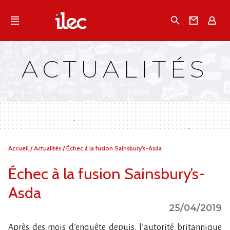
Qu'est-ce que l’Ilec
Recherche
Conta
E
Communiqués de presse
Publications
ACTUALITÉS
Campagnes multimarques
Dans la presse
Vous
Accueil
/
Actualités
/
Échec à la fusion Sainsbury’s-Asda
êtes
ici :
Échec à la fusion Sainsbury’s-
Asda
25/04/2019
Après des mois d’enquête depuis, l’autorité britannique