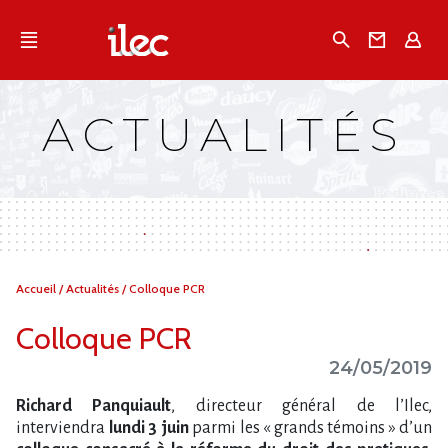
Qu'est-ce que l’Ilec
Recherche
Conta
E
Communiqués de presse
Publications
ACTUALITÉS
Campagnes multimarques
Dans la presse
Vous
Accueil
/
Actualités
/
Colloque PCR
êtes
ici :
Colloque PCR
24/05/2019
Richard Panquiault
, directeur général de l’Ilec,
interviendra
lundi 3 juin
parmi les « grands témoins » d’un