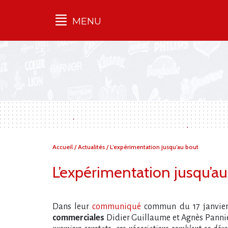
MENU
Qu'est-ce que l’Ilec
Communiqués de presse
Publications
Campagnes
multimarques
Dans la presse
Vous
Accueil
/
Actualités
/
L’expérimentation jusqu’au bout
êtes
ici :
L’expérimentation jusqu’a
Dans leur
communiqué
commun du 17 janvier
commerciales
Didier Guillaume et Agnès Pannie