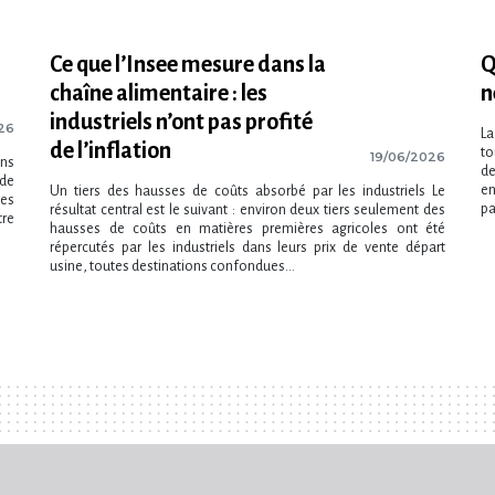
Ce que l​‌’Insee mesure dans la
Q
chaîne alimentaire : les
n
industriels n​‌’ont pas profité
26
La
de l​‌’inflation
to
19/06/2026
ans
de
nde
en
Un tiers des hausses de coûts absorbé par les industriels Le
mes
par
résultat central est le suivant : environ deux tiers seulement des
re
hausses de coûts en matières premières agricoles ont été
répercutés par les industriels dans leurs prix de vente départ
usine, toutes destinations confondues...