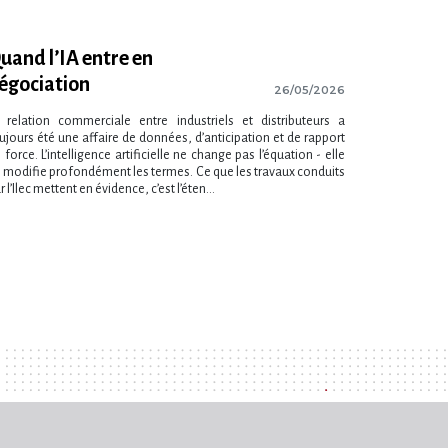
uand l​‌’IA entre en
égociation
26/05/2026
 relation commerciale entre industriels et distributeurs a
ujours été une affaire de données, d​‌’anticipation et de rapport
 force. L​‌’intelligence artificielle ne change pas l​‌’équation - elle
 modifie profondément les termes. Ce que les travaux conduits
 l​‌’Ilec mettent en évidence, c​‌’est l​‌’éten...