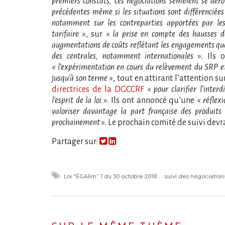
premiers constats, ces négociations semblent se dér
précédentes même si les situations sont différenciées
notamment sur les contreparties apportées par les
tarifaire »
, sur
« la prise en compte des hausses d
augmentations de coûts reflétant les engagements qual
des centrales, notamment internationales »
. Ils
« l’expérimentation en cours du relèvement du SRP e
jusqu’à son terme »
, tout en attirant l’attention s
directrices de la DGCCRF
« pour clarifier l’inter
l’esprit de la loi »
. Ils ont annoncé qu’une
« réflexi
valoriser davantage la part française des produits
prochainement »
. Le prochain comité de suivi devrai
Partager sur:
Loi “ÉGAlim” 1 du 30 octobre 2018
suivi des négociatio