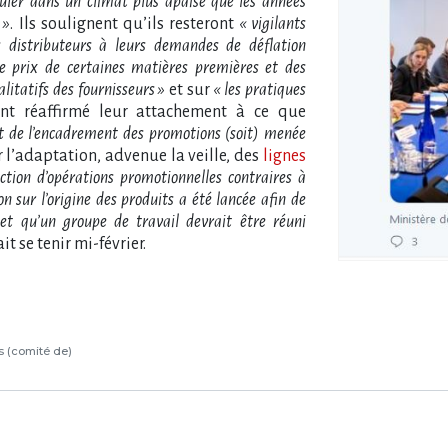
ouler dans un climat plus apaisé que les années
 »
. Ils soulignent qu’ils resteront
« vigilants
 distributeurs à leurs demandes de déflation
e prix de certaines matières premières et des
itatifs des fournisseurs »
et sur
« les pratiques
 ont réaffirmé leur attachement à ce que
t de l’encadrement des promotions (soit) menée
ur l’adaptation, advenue la veille, des
lignes
diction d’opérations promotionnelles contraires à
on sur l’origine des produits a été lancée afin de
 et qu’un groupe de travail devrait être réuni
t se tenir mi-février.
ns (comité de)