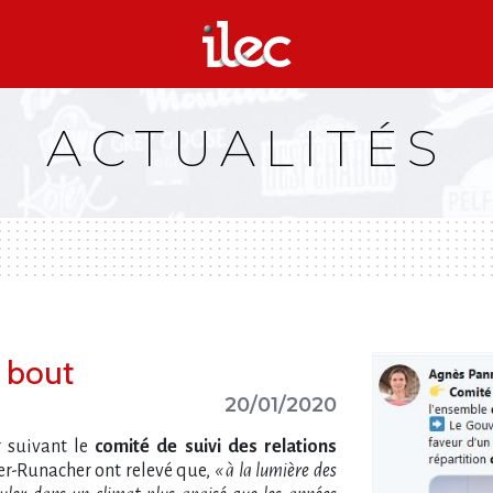
ACTUALITÉS
u bout
20/01/2020
 suivant le
comité de suivi des relations
r-Runacher ont relevé que,
« à la lumière des