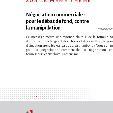
SUR LE MÊME THÈME
Négociation commerciale :
pour le débat de fond, contre
la manipulation
29/06/20
Ce message mérite une réponse claire. L​‌’Ilec la formule s
détour : « en mélangeant des choux et des carottes, la gra
distribution prend les Français pour des jambons » Nous som
pour la négociation commerciale La négociation ent
fournisseurs et distributeurs est un mé...