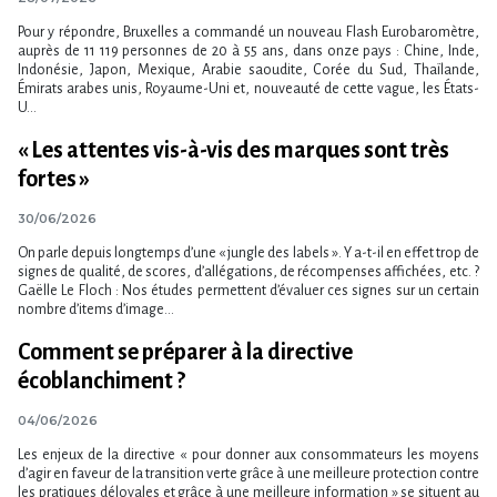
Pour y répondre, Bruxelles a commandé un nouveau Flash Eurobaromètre,
auprès de 11 119 personnes de 20 à 55 ans, dans onze pays : Chine, Inde,
Indonésie, Japon, Mexique, Arabie saoudite, Corée du Sud, Thaïlande,
Émirats arabes unis, Royaume-Uni et, nouveauté de cette vague, les États-
U...
« Les attentes vis-à-vis des marques sont très
fortes »
30/06/2026
On parle depuis longtemps d’une « jungle des labels ». Y a-t-il en effet trop de
signes de qualité, de scores, d’allégations, de récompenses affichées, etc. ?
Gaëlle Le Floch : Nos études permettent d’évaluer ces signes sur un certain
nombre d’items d’image...
Comment se préparer à la directive
écoblanchiment ?
04/06/2026
Les enjeux de la directive « pour donner aux consommateurs les moyens
d’agir en faveur de la transition verte grâce à une meilleure protection contre
les pratiques déloyales et grâce à une meilleure information » se situent au