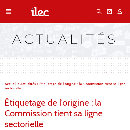
Qu'est-ce que l’Ilec
Recherche
Conta
E
Communiqués de presse
Publications
ACTUALITÉS
Campagnes multimarques
Dans la presse
Vous
Accueil
/
Actualités
/
Étiquetage de l'origine : la Commission tient sa ligne
êtes
sectorielle
ici :
Étiquetage de l'origine : la
Commission tient sa ligne
sectorielle