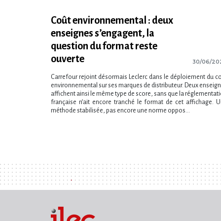
Coût environnemental : deux
enseignes s​‌’engagent, la
question du format reste
ouverte
30/06/20
Carrefour rejoint désormais Leclerc dans le déploiement du c
environnemental sur ses marques de distributeur. Deux enseig
affichent ainsi le même type de score, sans que la réglementat
française n​‌’ait encore tranché le format de cet affichage. 
méthode stabilisée, pas encore une norme oppos...