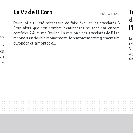
La V2 de B Corp
T
19/06/2026
d
Pourquoi a-t-il été nécessaire de faire évoluer les standards B
l
Corp alors que bon nombre d’entreprises ne sont pas encore
certifiées ? Augustin Boulot : La version 2 des standards de B Lab
26
répond à un double mouvement : le renforcement réglementaire
Le
européen et la montée d...
ré
oût
Vi
nes
ag
ion
di
Une