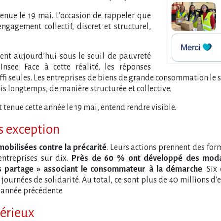
t tenue le 19 mai. L​‌’occasion de rappeler que
gagement collectif, discret et structurel,
vent aujourd’hui sous le seuil de pauvreté
nsee. Face à cette réalité, les réponses
suffi seules. Les entreprises de biens de grande consommation le sa
puis longtemps, de manière structurée et collective.
‌’est tenue cette année le 19 mai, entend rendre visible.
s exception
 mobilisées contre la précarité
. Leurs actions prennent des for
ntreprises sur dix.
Près de 60 % ont développé des modal
ts partage » associant le consommateur à la démarche
. Six
urnées de solidarité. Au total, ce sont plus de 40 millions d​‌
‌’année précédente.
érieux