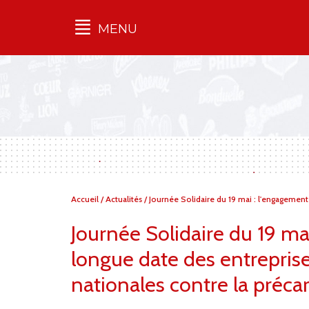
MENU
Qu'est-ce que l’Ilec
Communiqués de presse
Publications
Campagnes
multimarques
Dans la presse
Vous
Accueil
/
Actualités
/
Journée Solidaire du 19 mai : l'engagement
êtes
ici :
Journée Solidaire du 19 ma
longue date des entrepris
nationales contre la précar