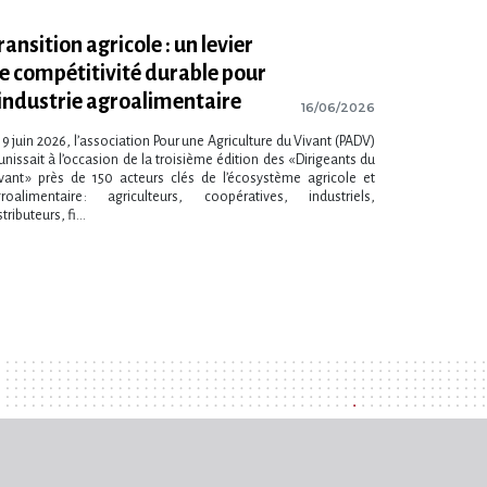
ransition agricole : un levier
e compétitivité durable pour
’industrie agroalimentaire
16/06/2026
 9 juin 2026, l’association Pour une Agriculture du Vivant (PADV)
unissait à l’occasion de la troisième édition des « Dirigeants du
vant » près de 150 acteurs clés de l’écosystème agricole et
roalimentaire : agriculteurs, coopératives, industriels,
stributeurs, fi...