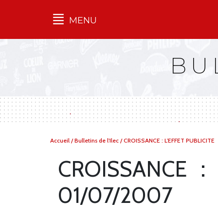
MENU
Qu'est-ce que l’Ilec
BU
Communiqués de presse
Publications
Campagnes
multimarques
Dans la presse
Vous
Accueil
/
Bulletins de l'Ilec
/
CROISSANCE : L'EFFET PUBLICITE
êtes
ici :
CROISSANCE : 
01/07/2007