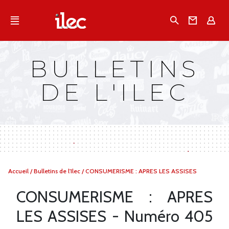
Qu'est-ce que l’Ilec
Recherche
Conta
E
Communiqués de presse
Publications
BULLETINS
Campagnes multimarques
DE L'ILEC
Dans la presse
Vous
Accueil
/
Bulletins de l'Ilec
/
CONSUMERISME : APRES LES ASSISES
êtes
ici :
CONSUMERISME : APRES
LES ASSISES - Numéro 405